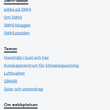
SMHI-länkar
Jobba på SMHI
Om SMHI
SMHI-bloggen
SMHI-podden
Teman
Havsmiljö i kust och hav
Kunskapscentrum för klimatanpassning
Luftkvalitet
SIMAIR
Sjöar och vattendrag
Om webbplatsen