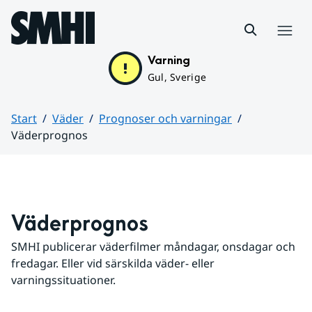
Hoppa till sidans innehåll
Meny
Varning
Gul, Sverige
Start
Väder
Prognoser och varningar
Väderprognos
Huvudinnehåll
Väderprognos
SMHI publicerar väderfilmer måndagar, onsdagar och 
fredagar. Eller vid särskilda väder- eller 
varningssituationer.