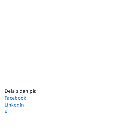
Dela sidan på
:
Dela sidan på
Facebook
Dela sidan på
LinkedIn
Dela sidan på
X