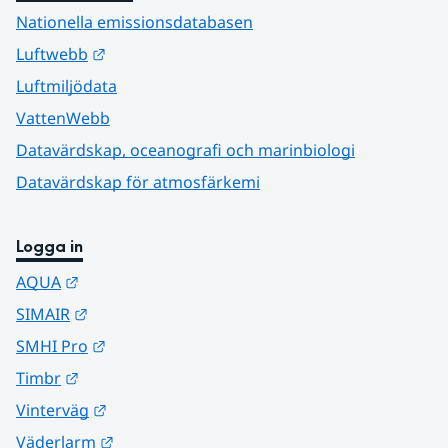
Nationella emissionsdatabasen
Länk till annan webbplats.
Luftwebb
Luftmiljödata
VattenWebb
Datavärdskap, oceanografi och marinbiologi
Datavärdskap för atmosfärkemi
Logga in
Länk till annan webbplats.
AQUA
Länk till annan webbplats.
SIMAIR
Länk till annan webbplats.
SMHI Pro
Länk till annan webbplats.
Timbr
Länk till annan webbplats.
Vinterväg
Länk till annan webbplats.
Väderlarm