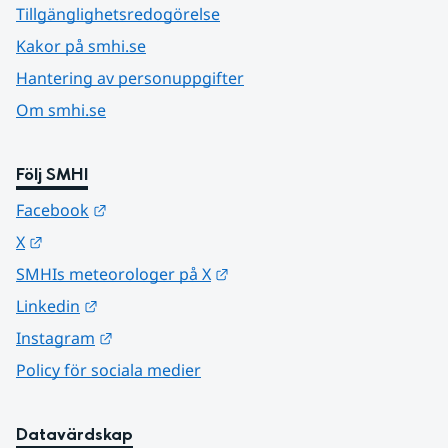
Tillgänglighetsredogörelse
Kakor på smhi.se
Hantering av personuppgifter
Om smhi.se
Följ SMHI
Länk till annan webbplats.
Facebook
Länk till annan webbplats.
X
Länk till annan webbplats.
SMHIs meteorologer på X
Länk till annan webbplats.
Linkedin
Länk till annan webbplats.
Instagram
Policy för sociala medier
Datavärdskap