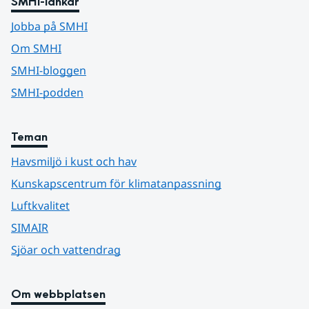
SMHI-länkar
Jobba på SMHI
Om SMHI
SMHI-bloggen
SMHI-podden
Teman
Havsmiljö i kust och hav
Kunskapscentrum för klimatanpassning
Luftkvalitet
SIMAIR
Sjöar och vattendrag
Om webbplatsen