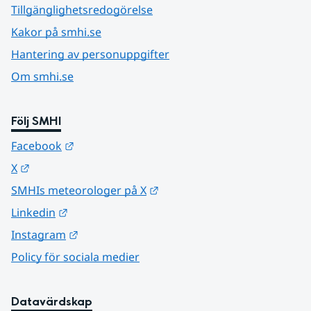
Tillgänglighetsredogörelse
Kakor på smhi.se
Hantering av personuppgifter
Om smhi.se
Följ SMHI
Länk till annan webbplats.
Facebook
Länk till annan webbplats.
X
Länk till annan webbplats.
SMHIs meteorologer på X
Länk till annan webbplats.
Linkedin
Länk till annan webbplats.
Instagram
Policy för sociala medier
Datavärdskap