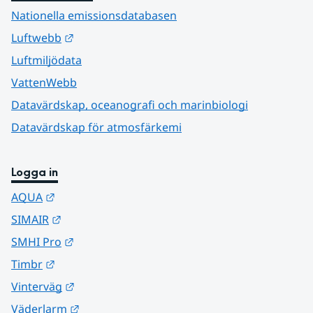
Nationella emissionsdatabasen
Länk till annan webbplats.
Luftwebb
Luftmiljödata
VattenWebb
Datavärdskap, oceanografi och marinbiologi
Datavärdskap för atmosfärkemi
Logga in
Länk till annan webbplats.
AQUA
Länk till annan webbplats.
SIMAIR
Länk till annan webbplats.
SMHI Pro
Länk till annan webbplats.
Timbr
Länk till annan webbplats.
Vinterväg
Länk till annan webbplats.
Väderlarm