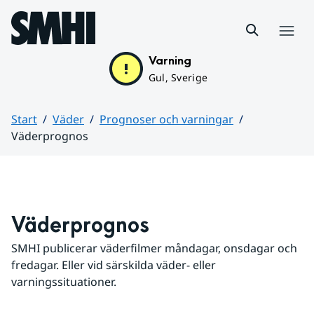
Hoppa till sidans innehåll
Meny
Varning
Gul, Sverige
Start
Väder
Prognoser och varningar
Väderprognos
Huvudinnehåll
Väderprognos
SMHI publicerar väderfilmer måndagar, onsdagar och 
fredagar. Eller vid särskilda väder- eller 
varningssituationer.