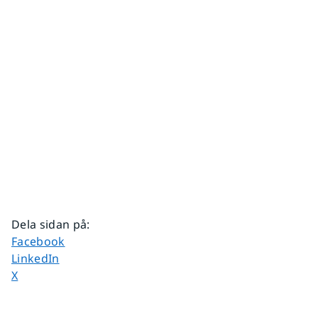
Dela sidan på
:
Dela sidan på
Facebook
Dela sidan på
LinkedIn
Dela sidan på
X