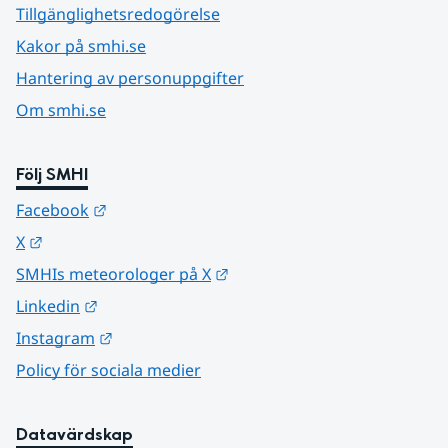
Tillgänglighetsredogörelse
Kakor på smhi.se
Hantering av personuppgifter
Om smhi.se
Följ SMHI
Länk till annan webbplats.
Facebook
Länk till annan webbplats.
X
Länk till annan webbplats.
SMHIs meteorologer på X
Länk till annan webbplats.
Linkedin
Länk till annan webbplats.
Instagram
Policy för sociala medier
Datavärdskap