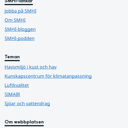
SMHI-länkar
Jobba på SMHI
Om SMHI
SMHI-bloggen
SMHI-podden
Teman
Havsmiljö i kust och hav
Kunskapscentrum för klimatanpassning
Luftkvalitet
SIMAIR
Sjöar och vattendrag
Om webbplatsen