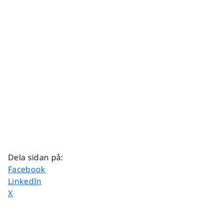
Dela sidan på
:
Dela sidan på
Facebook
Dela sidan på
LinkedIn
Dela sidan på
X