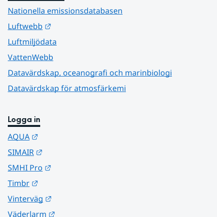
Nationella emissionsdatabasen
Länk till annan webbplats.
Luftwebb
Luftmiljödata
VattenWebb
Datavärdskap, oceanografi och marinbiologi
Datavärdskap för atmosfärkemi
Logga in
Länk till annan webbplats.
AQUA
Länk till annan webbplats.
SIMAIR
Länk till annan webbplats.
SMHI Pro
Länk till annan webbplats.
Timbr
Länk till annan webbplats.
Vinterväg
Länk till annan webbplats.
Väderlarm