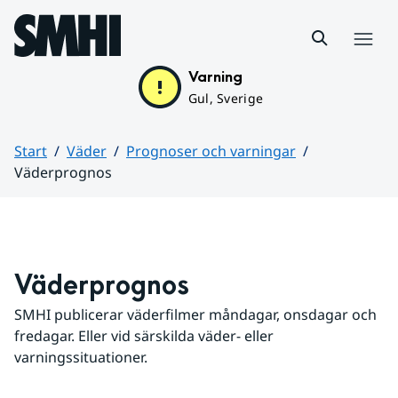
Hoppa till sidans innehåll
Meny
Varning
Gul, Sverige
Start
Väder
Prognoser och varningar
Väderprognos
Huvudinnehåll
Väderprognos
SMHI publicerar väderfilmer måndagar, onsdagar och 
fredagar. Eller vid särskilda väder- eller 
varningssituationer.