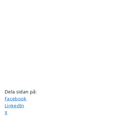
Dela sidan på
:
Dela sidan på
Facebook
Dela sidan på
LinkedIn
Dela sidan på
X