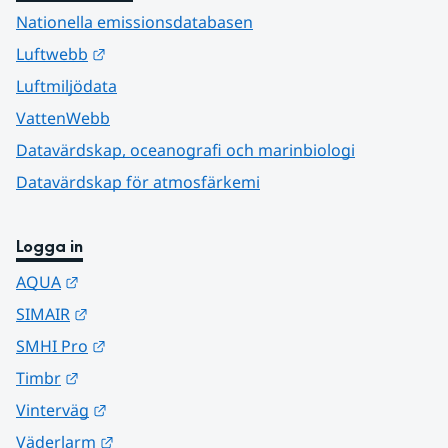
Nationella emissionsdatabasen
Länk till annan webbplats.
Luftwebb
Luftmiljödata
VattenWebb
Datavärdskap, oceanografi och marinbiologi
Datavärdskap för atmosfärkemi
Logga in
Länk till annan webbplats.
AQUA
Länk till annan webbplats.
SIMAIR
Länk till annan webbplats.
SMHI Pro
Länk till annan webbplats.
Timbr
Länk till annan webbplats.
Vinterväg
Länk till annan webbplats.
Väderlarm