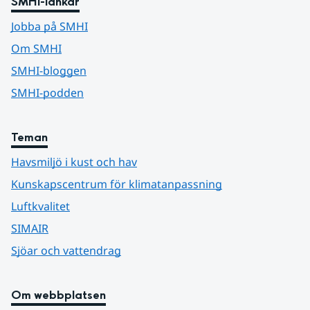
SMHI-länkar
Jobba på SMHI
Om SMHI
SMHI-bloggen
SMHI-podden
Teman
Havsmiljö i kust och hav
Kunskapscentrum för klimatanpassning
Luftkvalitet
SIMAIR
Sjöar och vattendrag
Om webbplatsen