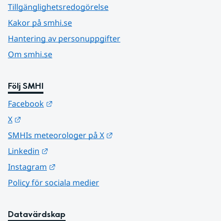
Tillgänglighetsredogörelse
Kakor på smhi.se
Hantering av personuppgifter
Om smhi.se
Följ SMHI
Länk till annan webbplats.
Facebook
Länk till annan webbplats.
X
Länk till annan webbplats.
SMHIs meteorologer på X
Länk till annan webbplats.
Linkedin
Länk till annan webbplats.
Instagram
Policy för sociala medier
Datavärdskap