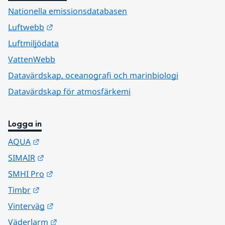
Nationella emissionsdatabasen
Länk till annan webbplats.
Luftwebb
Luftmiljödata
VattenWebb
Datavärdskap, oceanografi och marinbiologi
Datavärdskap för atmosfärkemi
Logga in
Länk till annan webbplats.
AQUA
Länk till annan webbplats.
SIMAIR
Länk till annan webbplats.
SMHI Pro
Länk till annan webbplats.
Timbr
Länk till annan webbplats.
Vinterväg
Länk till annan webbplats.
Väderlarm