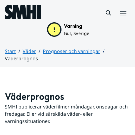
Hoppa till sidans innehåll
Meny
Varning
Gul, Sverige
Start
Väder
Prognoser och varningar
Väderprognos
Huvudinnehåll
Väderprognos
SMHI publicerar väderfilmer måndagar, onsdagar och 
fredagar. Eller vid särskilda väder- eller 
varningssituationer.