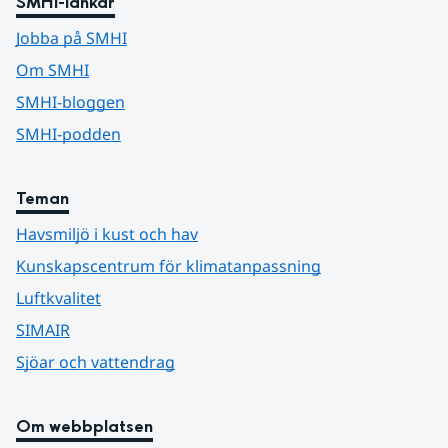
SMHI-länkar
Jobba på SMHI
Om SMHI
SMHI-bloggen
SMHI-podden
Teman
Havsmiljö i kust och hav
Kunskapscentrum för klimatanpassning
Luftkvalitet
SIMAIR
Sjöar och vattendrag
Om webbplatsen