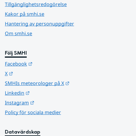
Tillgänglighetsredogörelse
Kakor på smhi.se
Hantering av personuppgifter
Om smhi.se
Följ SMHI
Länk till annan webbplats.
Facebook
Länk till annan webbplats.
X
Länk till annan webbplats.
SMHIs meteorologer på X
Länk till annan webbplats.
Linkedin
Länk till annan webbplats.
Instagram
Policy för sociala medier
Datavärdskap