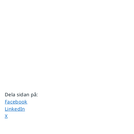
Dela sidan på
:
Dela sidan på
Facebook
Dela sidan på
LinkedIn
Dela sidan på
X