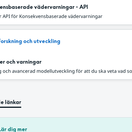
ensbaserade vädervarningar - API
r API för Konsekvensbaserade vädervarningar
Forskning och utveckling
er och varningar
 och avancerad modellutveckling för att du ska veta vad s
e länkar
Lär dig mer