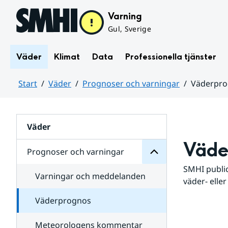
Hoppa till sidans innehåll
Varning
Gul, Sverige
Väder
Klimat
Data
Professionella tjänster
Start
Väder
Prognoser och varningar
Väderpr
varningar
och
Huvudinnehåll
Prognoser
för
Undersidor
Väder
Väde
Prognoser och varningar
SMHI public
Varningar och meddelanden
väder- eller
Väderprognos
Meteorologens kommentar