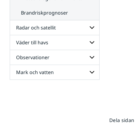
Brandriskprognoser
Radar och satellit
Väder till havs
Undersidor
för
Radar
Observationer
Undersidor
och
för
satellit
Väder
Mark och vatten
Undersidor
till
för
havs
Observationer
Undersidor
för
Mark
och
vatten
Dela sidan