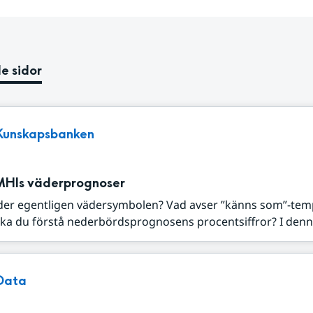
e sidor
Kunskapsbanken
MHIs väderprognoser
der egentligen vädersymbolen? Vad avser ”känns som”-tem
ka du förstå nederbördsprognosens procentsiffror? I denna
Data