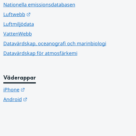
Nationella emissionsdatabasen
Länk till annan webbplats.
Luftwebb
Luftmiljödata
VattenWebb
Datavärdskap, oceanografi och marinbiologi
Datavärdskap för atmosfärkemi
Väderappar
Länk till annan webbplats.
iPhone
Länk till annan webbplats.
Android