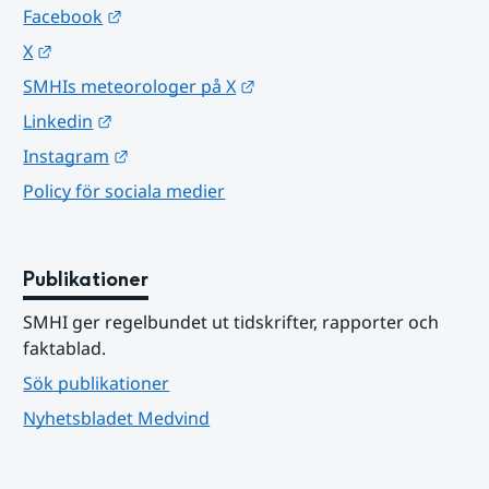
Länk till annan webbplats.
Facebook
Länk till annan webbplats.
X
Länk till annan webbplats.
SMHIs meteorologer på X
Länk till annan webbplats.
Linkedin
Länk till annan webbplats.
Instagram
Policy för sociala medier
Publikationer
SMHI ger regelbundet ut tidskrifter, rapporter och 
faktablad.
Sök publikationer
Nyhetsbladet Medvind