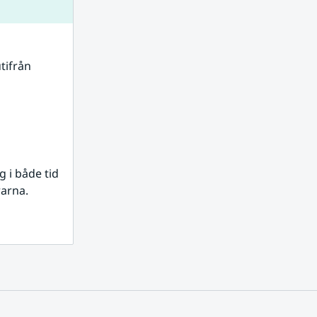
tifrån 
i både tid 
rarna.