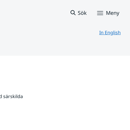
Sök
Meny
In English
 särskilda 