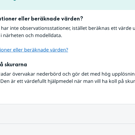
tioner eller beräknade värden?
r har inte observationsstationer, istället beräknas ett värde u
 i närheten och modelldata.
ioner eller beräknade värden?
på skurarna
radar övervakar nederbörd och gör det med hög upplösning 
Den är ett värdefullt hjälpmedel när man vill ha koll på sku