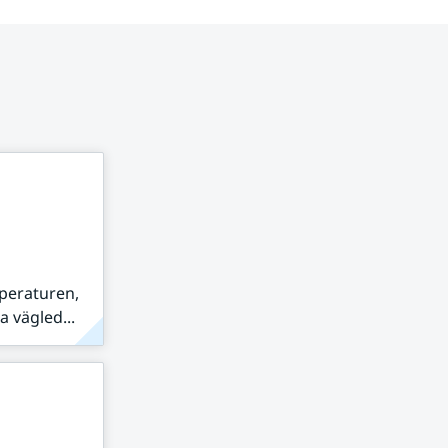
peraturen,
 vägled...