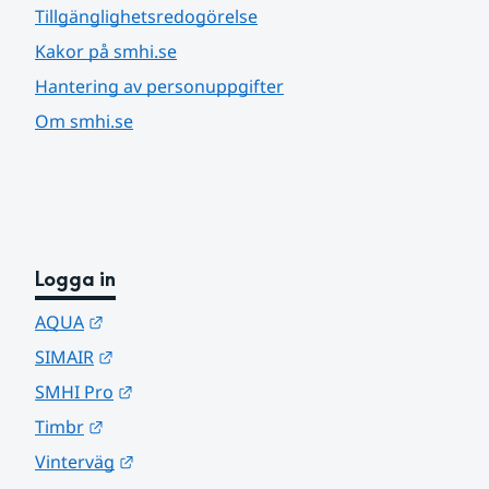
Tillgänglighetsredogörelse
Kakor på smhi.se
Hantering av personuppgifter
Om smhi.se
Logga in
Länk till annan webbplats.
AQUA
Länk till annan webbplats.
SIMAIR
Länk till annan webbplats.
SMHI Pro
Länk till annan webbplats.
Timbr
Länk till annan webbplats.
Vinterväg