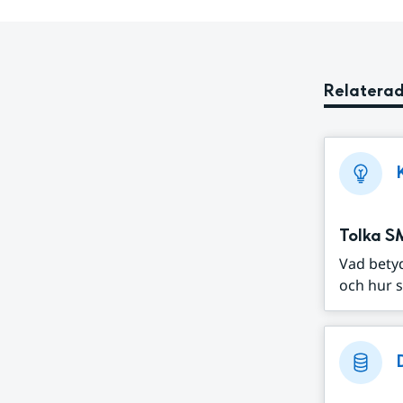
Relaterad
Tolka S
Vad bety
och hur s