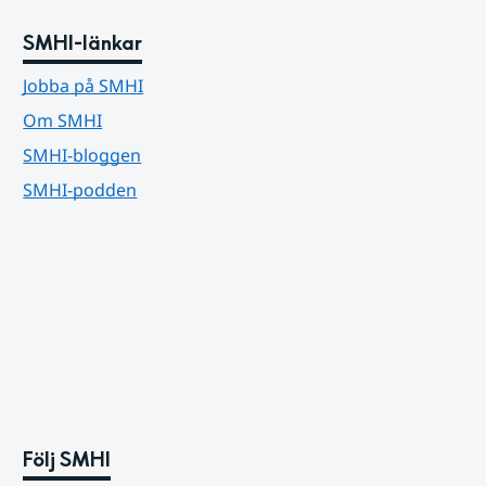
SMHI-länkar
Jobba på SMHI
Om SMHI
SMHI-bloggen
SMHI-podden
Följ SMHI