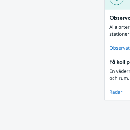
Observa
Alla orte
stationer
Observat
Få koll 
En väder
och rum. 
Radar