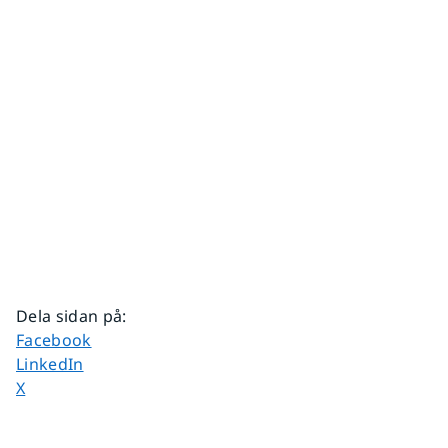
Dela sidan på
:
Dela sidan på
Facebook
Dela sidan på
LinkedIn
Dela sidan på
X