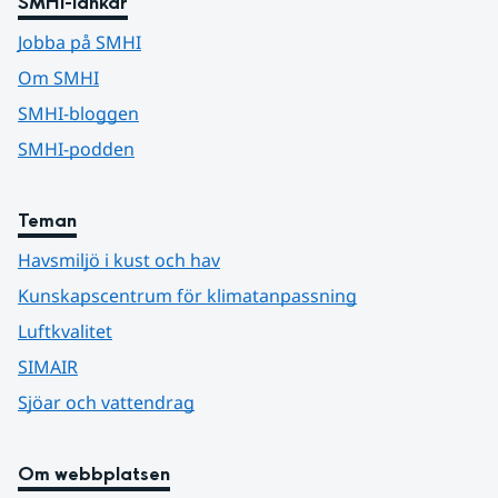
SMHI-länkar
Jobba på SMHI
Om SMHI
SMHI-bloggen
SMHI-podden
Teman
Havsmiljö i kust och hav
Kunskapscentrum för klimatanpassning
Luftkvalitet
SIMAIR
Sjöar och vattendrag
Om webbplatsen