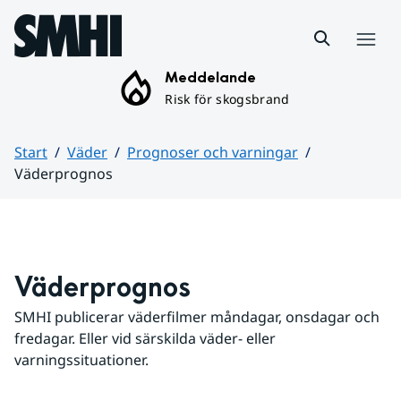
Hoppa till sidans innehåll
Meny
Meddelande
Risk för skogsbrand
Start
Väder
Prognoser och varningar
Väderprognos
Huvudinnehåll
Väderprognos
SMHI publicerar väderfilmer måndagar, onsdagar och 
fredagar. Eller vid särskilda väder- eller 
varningssituationer.