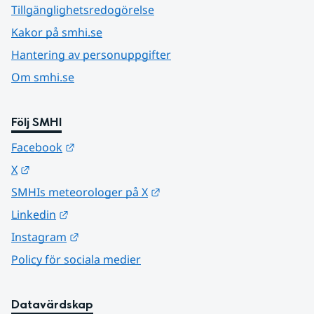
Tillgänglighetsredogörelse
Kakor på smhi.se
Hantering av personuppgifter
Om smhi.se
Följ SMHI
Länk till annan webbplats.
Facebook
Länk till annan webbplats.
X
Länk till annan webbplats.
SMHIs meteorologer på X
Länk till annan webbplats.
Linkedin
Länk till annan webbplats.
Instagram
Policy för sociala medier
Datavärdskap