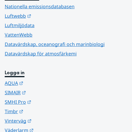
Nationella emissionsdatabasen
Länk till annan webbplats.
Luftwebb
Luftmiljödata
VattenWebb
Datavärdskap, oceanografi och marinbiologi
Datavärdskap för atmosfärkemi
Logga in
Länk till annan webbplats.
AQUA
Länk till annan webbplats.
SIMAIR
Länk till annan webbplats.
SMHI Pro
Länk till annan webbplats.
Timbr
Länk till annan webbplats.
Vinterväg
Länk till annan webbplats.
Väderlarm