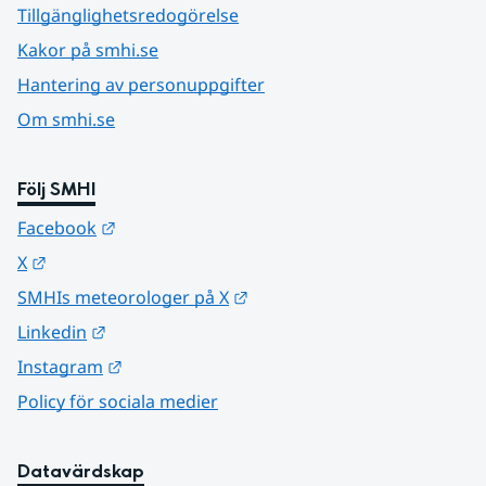
Tillgänglighetsredogörelse
Kakor på smhi.se
Hantering av personuppgifter
Om smhi.se
Följ SMHI
Länk till annan webbplats.
Facebook
Länk till annan webbplats.
X
Länk till annan webbplats.
SMHIs meteorologer på X
Länk till annan webbplats.
Linkedin
Länk till annan webbplats.
Instagram
Policy för sociala medier
Datavärdskap