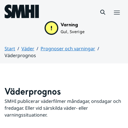
Hoppa till sidans innehåll
Meny
Varning
Gul, Sverige
Start
Väder
Prognoser och varningar
Väderprognos
Huvudinnehåll
Väderprognos
SMHI publicerar väderfilmer måndagar, onsdagar och 
fredagar. Eller vid särskilda väder- eller 
varningssituationer.