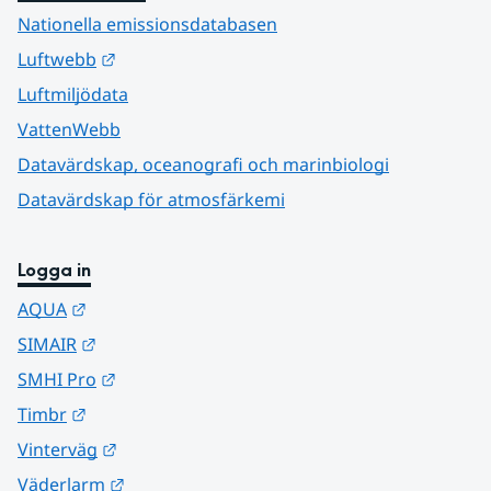
Nationella emissionsdatabasen
Länk till annan webbplats.
Luftwebb
Luftmiljödata
VattenWebb
Datavärdskap, oceanografi och marinbiologi
Datavärdskap för atmosfärkemi
Logga in
Länk till annan webbplats.
AQUA
Länk till annan webbplats.
SIMAIR
Länk till annan webbplats.
SMHI Pro
Länk till annan webbplats.
Timbr
Länk till annan webbplats.
Vinterväg
Länk till annan webbplats.
Väderlarm