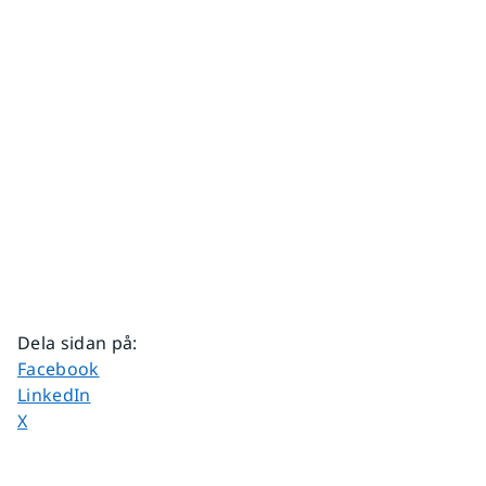
Dela sidan på
:
Dela sidan på
Facebook
Dela sidan på
LinkedIn
Dela sidan på
X