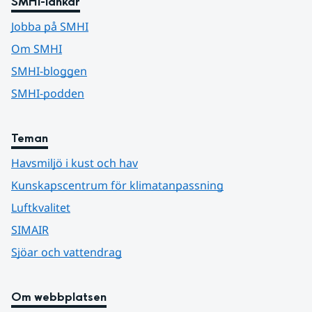
SMHI-länkar
Jobba på SMHI
Om SMHI
SMHI-bloggen
SMHI-podden
Teman
Havsmiljö i kust och hav
Kunskapscentrum för klimatanpassning
Luftkvalitet
SIMAIR
Sjöar och vattendrag
Om webbplatsen