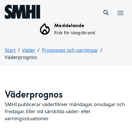
Hoppa till sidans innehåll
Meny
Meddelande
Risk för skogsbrand
Start
Väder
Prognoser och varningar
Väderprognos
Huvudinnehåll
Väderprognos
SMHI publicerar väderfilmer måndagar, onsdagar och 
fredagar. Eller vid särskilda väder- eller 
varningssituationer.