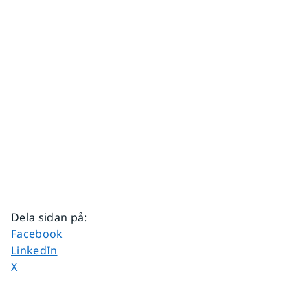
Dela sidan på
:
Dela sidan på
Facebook
Dela sidan på
LinkedIn
Dela sidan på
X