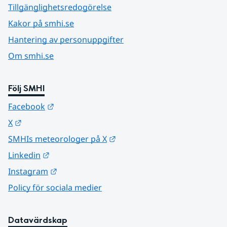
Tillgänglighetsredogörelse
Kakor på smhi.se
Hantering av personuppgifter
Om smhi.se
Följ SMHI
Länk till annan webbplats.
Facebook
Länk till annan webbplats.
X
Länk till annan webbplats.
SMHIs meteorologer på X
Länk till annan webbplats.
Linkedin
Länk till annan webbplats.
Instagram
Policy för sociala medier
Datavärdskap