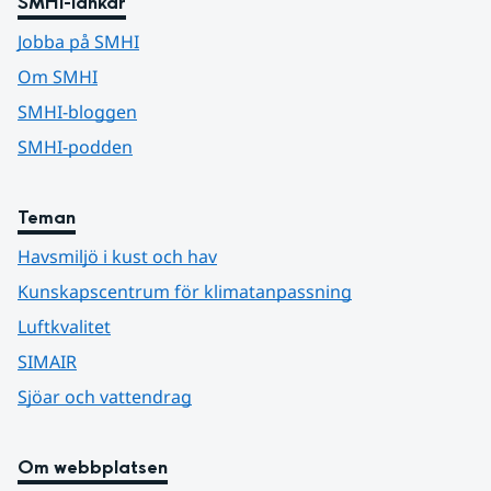
SMHI-länkar
Jobba på SMHI
Om SMHI
SMHI-bloggen
SMHI-podden
Teman
Havsmiljö i kust och hav
Kunskapscentrum för klimatanpassning
Luftkvalitet
SIMAIR
Sjöar och vattendrag
Om webbplatsen