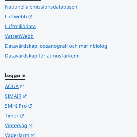
Nationella emissionsdatabasen
Länk till annan webbplats.
Luftwebb
Luftmiljödata
VattenWebb
Datavärdskap, oceanografi och marinbiologi
Datavärdskap för atmosfärkemi
Logga in
Länk till annan webbplats.
AQUA
Länk till annan webbplats.
SIMAIR
Länk till annan webbplats.
SMHI Pro
Länk till annan webbplats.
Timbr
Länk till annan webbplats.
Vinterväg
Länk till annan webbplats.
Väderlarm