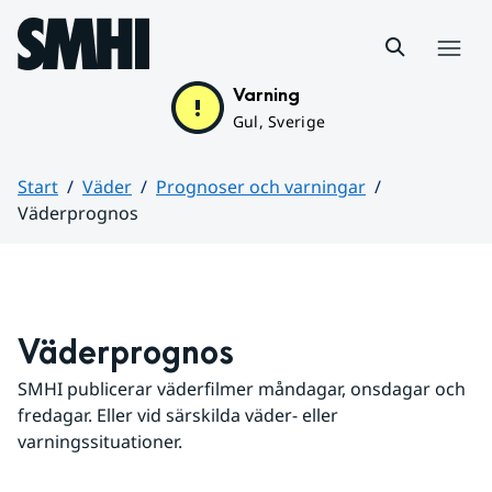
Hoppa till sidans innehåll
Meny
Varning
Gul, Sverige
Start
Väder
Prognoser och varningar
Väderprognos
Huvudinnehåll
Väderprognos
SMHI publicerar väderfilmer måndagar, onsdagar och 
fredagar. Eller vid särskilda väder- eller 
varningssituationer.