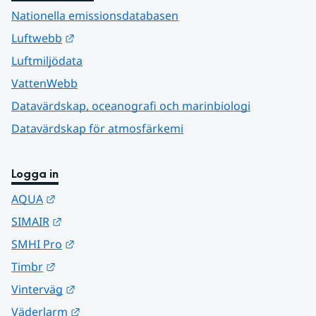
Nationella emissionsdatabasen
Länk till annan webbplats.
Luftwebb
Luftmiljödata
VattenWebb
Datavärdskap, oceanografi och marinbiologi
Datavärdskap för atmosfärkemi
Logga in
Länk till annan webbplats.
AQUA
Länk till annan webbplats.
SIMAIR
Länk till annan webbplats.
SMHI Pro
Länk till annan webbplats.
Timbr
Länk till annan webbplats.
Vinterväg
Länk till annan webbplats.
Väderlarm