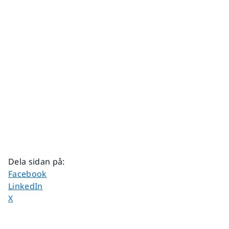
Dela sidan på
:
Dela sidan på
Facebook
Dela sidan på
LinkedIn
Dela sidan på
X