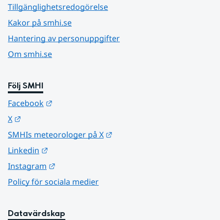
Tillgänglighetsredogörelse
Kakor på smhi.se
Hantering av personuppgifter
Om smhi.se
Följ SMHI
Länk till annan webbplats.
Facebook
Länk till annan webbplats.
X
Länk till annan webbplats.
SMHIs meteorologer på X
Länk till annan webbplats.
Linkedin
Länk till annan webbplats.
Instagram
Policy för sociala medier
Datavärdskap