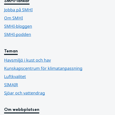
SMHI-länkar
Jobba på SMHI
Om SMHI
SMHI-bloggen
SMHI-podden
Teman
Havsmiljö i kust och hav
Kunskapscentrum för klimatanpassning
Luftkvalitet
SIMAIR
Sjöar och vattendrag
Om webbplatsen