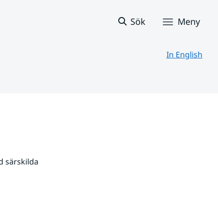
Sök
Meny
In English
 särskilda 