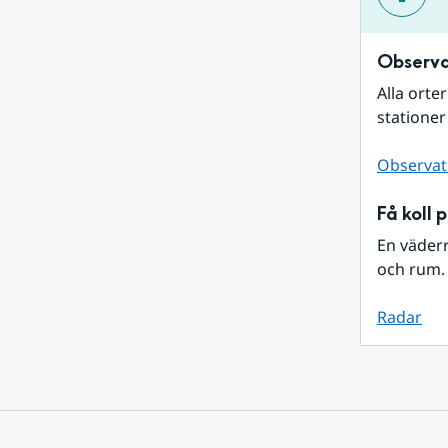
Observa
Alla orte
stationer
Observat
Få koll 
En väder
och rum. 
Radar