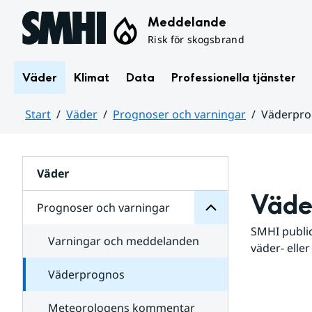
Hoppa till sidans innehåll
Meddelande
Risk för skogsbrand
Väder
Klimat
Data
Professionella tjänster
Start
Väder
Prognoser och varningar
Väderpr
varningar
och
Huvudinnehåll
Prognoser
för
Undersidor
Väder
Väde
Prognoser och varningar
SMHI public
Varningar och meddelanden
väder- eller
Väderprognos
Meteorologens kommentar