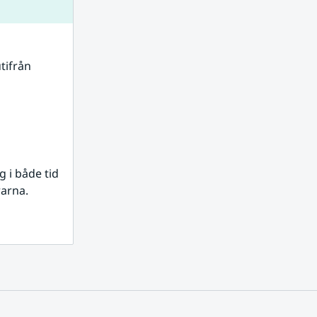
tifrån 
i både tid 
rarna.