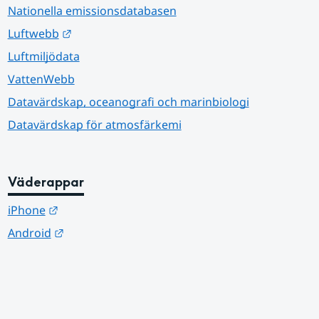
Nationella emissionsdatabasen
Länk till annan webbplats.
Luftwebb
Luftmiljödata
VattenWebb
Datavärdskap, oceanografi och marinbiologi
Datavärdskap för atmosfärkemi
Väderappar
Länk till annan webbplats.
iPhone
Länk till annan webbplats.
Android