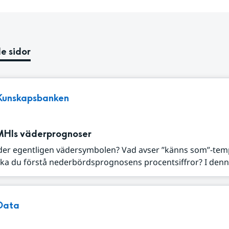
e sidor
Kunskapsbanken
MHIs väderprognoser
der egentligen vädersymbolen? Vad avser ”känns som”-tem
ka du förstå nederbördsprognosens procentsiffror? I denna
Data