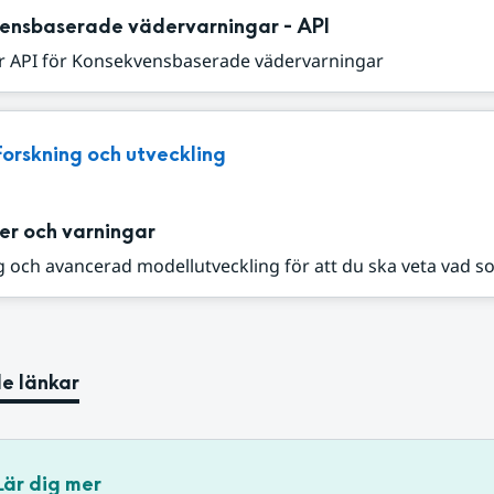
ensbaserade vädervarningar - API
r API för Konsekvensbaserade vädervarningar
Forskning och utveckling
er och varningar
 och avancerad modellutveckling för att du ska veta vad s
e länkar
Lär dig mer