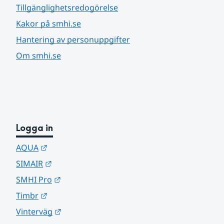
Tillgänglighetsredogörelse
Kakor på smhi.se
Hantering av personuppgifter
Om smhi.se
Logga in
Länk till annan webbplats.
AQUA
Länk till annan webbplats.
SIMAIR
Länk till annan webbplats.
SMHI Pro
Länk till annan webbplats.
Timbr
Länk till annan webbplats.
Vinterväg