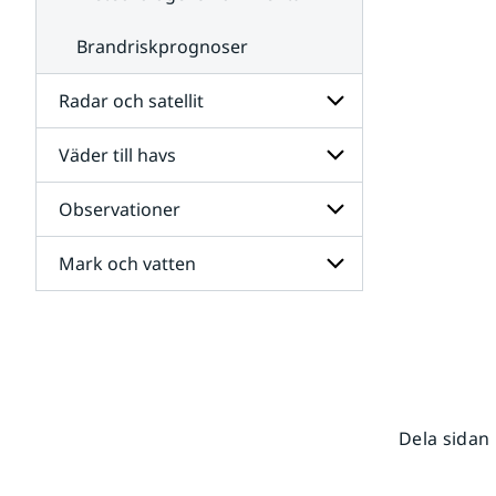
Brandriskprognoser
Radar och satellit
Väder till havs
Undersidor
för
Radar
Observationer
Undersidor
och
för
satellit
Väder
Mark och vatten
Undersidor
till
för
havs
Observationer
Undersidor
för
Mark
och
vatten
Dela sidan