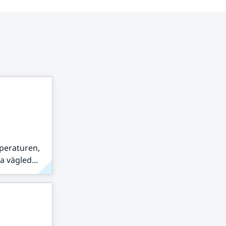
peraturen,
 vägled...