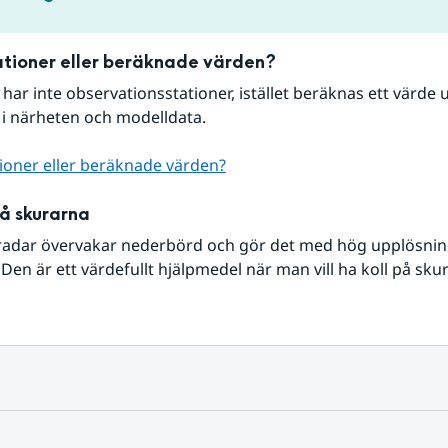
tioner eller beräknade värden?
r har inte observationsstationer, istället beräknas ett värde u
 i närheten och modelldata.
ioner eller beräknade värden?
på skurarna
radar övervakar nederbörd och gör det med hög upplösning 
Den är ett värdefullt hjälpmedel när man vill ha koll på sku