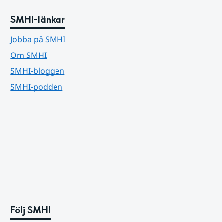
SMHI-länkar
Jobba på SMHI
Om SMHI
SMHI-bloggen
SMHI-podden
Följ SMHI