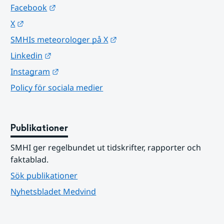
Länk till annan webbplats.
Facebook
Länk till annan webbplats.
X
Länk till annan webbplats.
SMHIs meteorologer på X
Länk till annan webbplats.
Linkedin
Länk till annan webbplats.
Instagram
Policy för sociala medier
Publikationer
SMHI ger regelbundet ut tidskrifter, rapporter och 
faktablad.
Sök publikationer
Nyhetsbladet Medvind