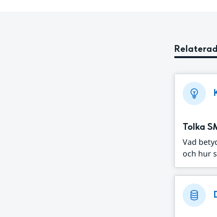
Relaterad
Tolka S
Vad bety
och hur s