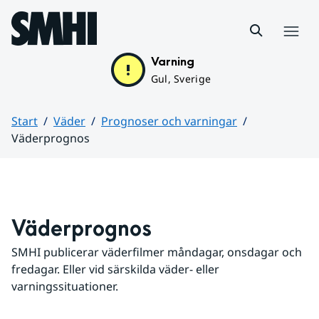
Hoppa till sidans innehåll
Meny
Varning
Gul, Sverige
Start
Väder
Prognoser och varningar
Väderprognos
Huvudinnehåll
Väderprognos
SMHI publicerar väderfilmer måndagar, onsdagar och 
fredagar. Eller vid särskilda väder- eller 
varningssituationer.