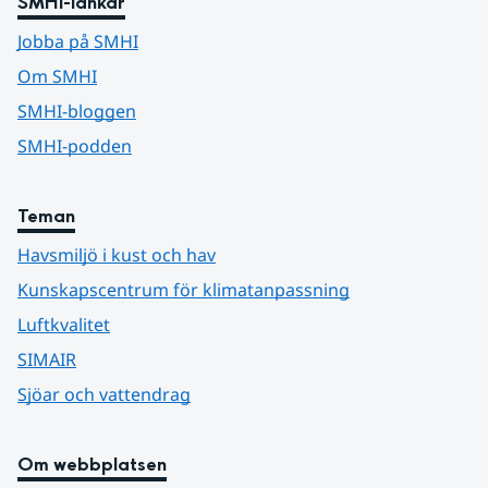
SMHI-länkar
Jobba på SMHI
Om SMHI
SMHI-bloggen
SMHI-podden
Teman
Havsmiljö i kust och hav
Kunskapscentrum för klimatanpassning
Luftkvalitet
SIMAIR
Sjöar och vattendrag
Om webbplatsen