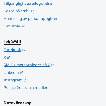
Tillgänglighetsredogörelse
Kakor på smhi.se
Hantering av personuppgifter
Om smhi.se
Följ SMHI
Länk till annan webbplats.
Facebook
Länk till annan webbplats.
X
Länk till annan webbplats.
SMHIs meteorologer på X
Länk till annan webbplats.
Linkedin
Länk till annan webbplats.
Instagram
Policy för sociala medier
Datavärdskap