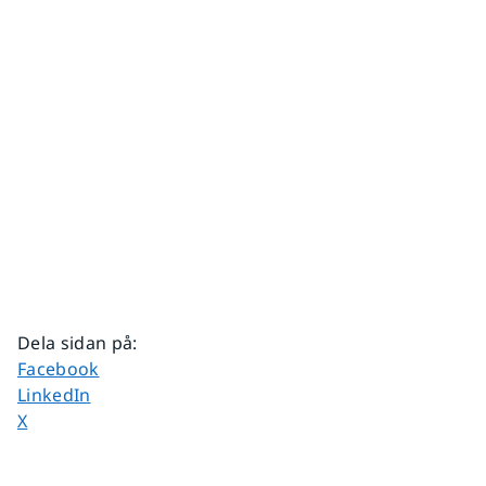
Dela sidan på
:
Dela sidan på
Facebook
Dela sidan på
LinkedIn
Dela sidan på
X