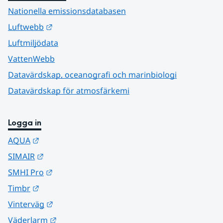
Nationella emissionsdatabasen
Länk till annan webbplats.
Luftwebb
Luftmiljödata
VattenWebb
Datavärdskap, oceanografi och marinbiologi
Datavärdskap för atmosfärkemi
Logga in
Länk till annan webbplats.
AQUA
Länk till annan webbplats.
SIMAIR
Länk till annan webbplats.
SMHI Pro
Länk till annan webbplats.
Timbr
Länk till annan webbplats.
Vinterväg
Länk till annan webbplats.
Väderlarm