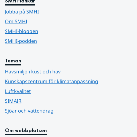
SMHI-länkar
Jobba på SMHI
Om SMHI
SMHI-bloggen
SMHI-podden
Teman
Havsmiljö i kust och hav
Kunskapscentrum för klimatanpassning
Luftkvalitet
SIMAIR
Sjöar och vattendrag
Om webbplatsen