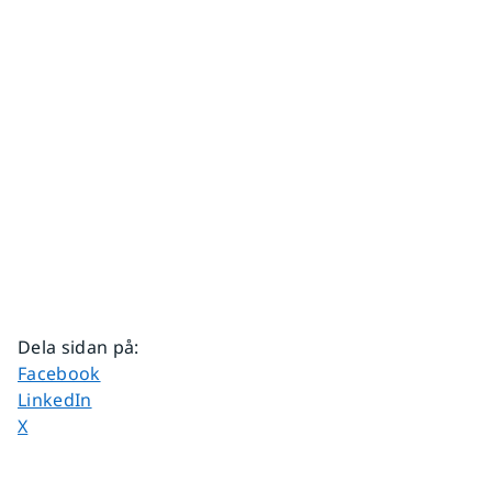
Dela sidan på
:
Dela sidan på
Facebook
Dela sidan på
LinkedIn
Dela sidan på
X