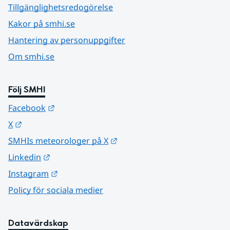
Tillgänglighetsredogörelse
Kakor på smhi.se
Hantering av personuppgifter
Om smhi.se
Följ SMHI
Länk till annan webbplats.
Facebook
Länk till annan webbplats.
X
Länk till annan webbplats.
SMHIs meteorologer på X
Länk till annan webbplats.
Linkedin
Länk till annan webbplats.
Instagram
Policy för sociala medier
Datavärdskap