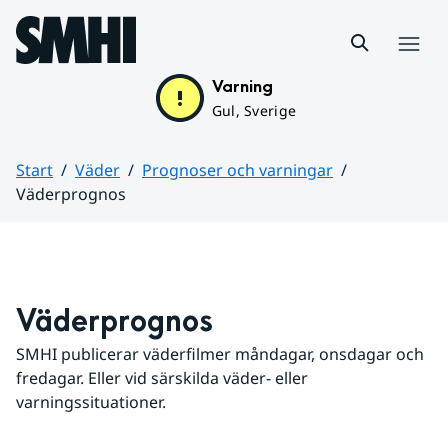
Hoppa till sidans innehåll
Meny
Varning
Gul, Sverige
Start
Väder
Prognoser och varningar
Väderprognos
Huvudinnehåll
Väderprognos
SMHI publicerar väderfilmer måndagar, onsdagar och 
fredagar. Eller vid särskilda väder- eller 
varningssituationer.