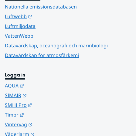
Nationella emissionsdatabasen
Länk till annan webbplats.
Luftwebb
Luftmiljödata
VattenWebb
Datavärdskap, oceanografi och marinbiologi
Datavärdskap för atmosfärkemi
Logga in
Länk till annan webbplats.
AQUA
Länk till annan webbplats.
SIMAIR
Länk till annan webbplats.
SMHI Pro
Länk till annan webbplats.
Timbr
Länk till annan webbplats.
Vinterväg
Länk till annan webbplats.
Väderlarm