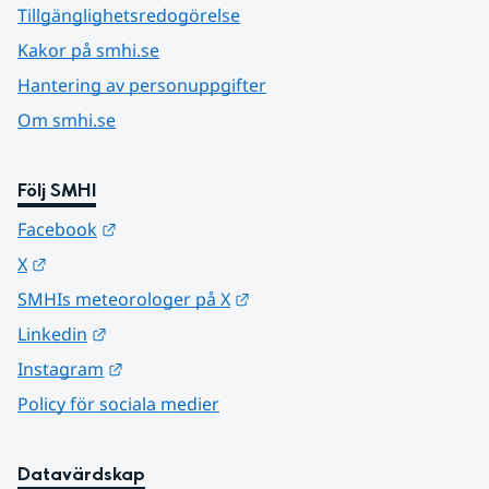
Tillgänglighetsredogörelse
Kakor på smhi.se
Hantering av personuppgifter
Om smhi.se
Följ SMHI
Länk till annan webbplats.
Facebook
Länk till annan webbplats.
X
Länk till annan webbplats.
SMHIs meteorologer på X
Länk till annan webbplats.
Linkedin
Länk till annan webbplats.
Instagram
Policy för sociala medier
Datavärdskap