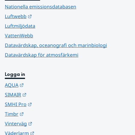
Nationella emissionsdatabasen
Länk till annan webbplats.
Luftwebb
Luftmiljödata
VattenWebb
Datavärdskap, oceanografi och marinbiologi
Datavärdskap för atmosfärkemi
Logga in
Länk till annan webbplats.
AQUA
Länk till annan webbplats.
SIMAIR
Länk till annan webbplats.
SMHI Pro
Länk till annan webbplats.
Timbr
Länk till annan webbplats.
Vinterväg
Länk till annan webbplats.
Väderlarm