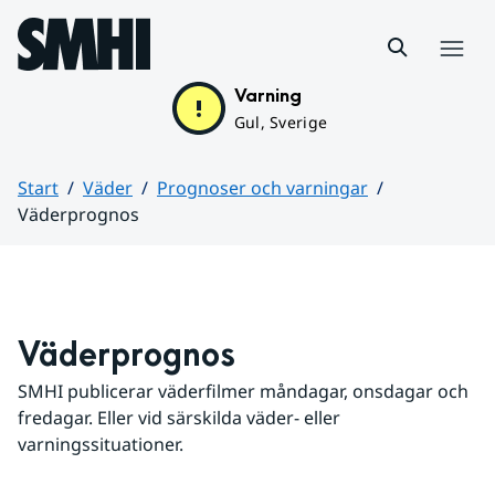
Hoppa till sidans innehåll
Meny
Varning
Gul, Sverige
Start
Väder
Prognoser och varningar
Väderprognos
Huvudinnehåll
Väderprognos
SMHI publicerar väderfilmer måndagar, onsdagar och 
fredagar. Eller vid särskilda väder- eller 
varningssituationer.