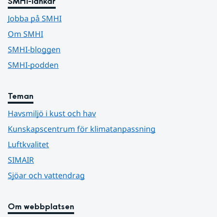
SMHI-länkar
Jobba på SMHI
Om SMHI
SMHI-bloggen
SMHI-podden
Teman
Havsmiljö i kust och hav
Kunskapscentrum för klimatanpassning
Luftkvalitet
SIMAIR
Sjöar och vattendrag
Om webbplatsen