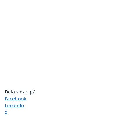
Dela sidan på
:
Dela sidan på
Facebook
Dela sidan på
LinkedIn
Dela sidan på
X