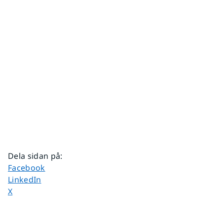
Dela sidan på
:
Dela sidan på
Facebook
Dela sidan på
LinkedIn
Dela sidan på
X