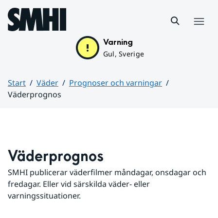
Hoppa till sidans innehåll
Meny
Varning
Gul, Sverige
Start
Väder
Prognoser och varningar
Väderprognos
Huvudinnehåll
Väderprognos
SMHI publicerar väderfilmer måndagar, onsdagar och 
fredagar. Eller vid särskilda väder- eller 
varningssituationer.