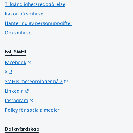
Tillgänglighetsredogörelse
Kakor på smhi.se
Hantering av personuppgifter
Om smhi.se
Följ SMHI
Länk till annan webbplats.
Facebook
Länk till annan webbplats.
X
Länk till annan webbplats.
SMHIs meteorologer på X
Länk till annan webbplats.
Linkedin
Länk till annan webbplats.
Instagram
Policy för sociala medier
Datavärdskap