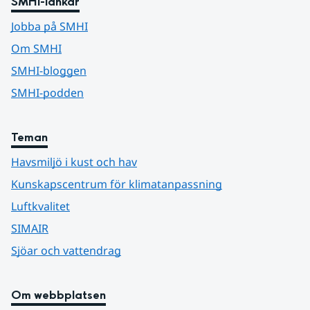
SMHI-länkar
Jobba på SMHI
Om SMHI
SMHI-bloggen
SMHI-podden
Teman
Havsmiljö i kust och hav
Kunskapscentrum för klimatanpassning
Luftkvalitet
SIMAIR
Sjöar och vattendrag
Om webbplatsen