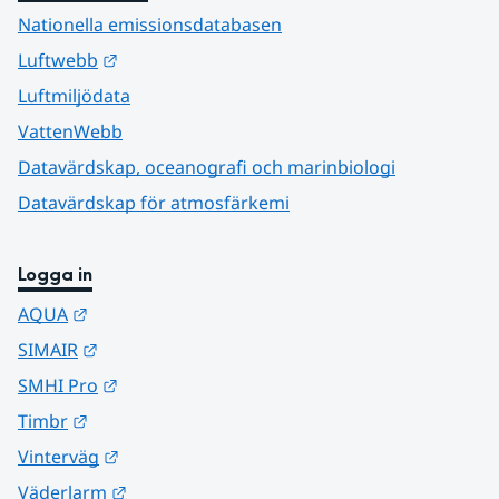
Nationella emissionsdatabasen
Länk till annan webbplats.
Luftwebb
Luftmiljödata
VattenWebb
Datavärdskap, oceanografi och marinbiologi
Datavärdskap för atmosfärkemi
Logga in
Länk till annan webbplats.
AQUA
Länk till annan webbplats.
SIMAIR
Länk till annan webbplats.
SMHI Pro
Länk till annan webbplats.
Timbr
Länk till annan webbplats.
Vinterväg
Länk till annan webbplats.
Väderlarm