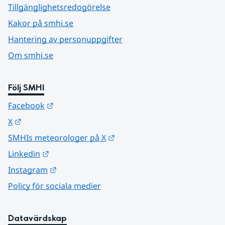
Tillgänglighetsredogörelse
Kakor på smhi.se
Hantering av personuppgifter
Om smhi.se
Följ SMHI
Länk till annan webbplats.
Facebook
Länk till annan webbplats.
X
Länk till annan webbplats.
SMHIs meteorologer på X
Länk till annan webbplats.
Linkedin
Länk till annan webbplats.
Instagram
Policy för sociala medier
Datavärdskap