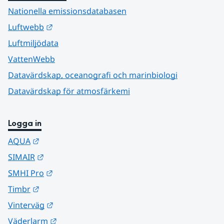
Nationella emissionsdatabasen
Länk till annan webbplats.
Luftwebb
Luftmiljödata
VattenWebb
Datavärdskap, oceanografi och marinbiologi
Datavärdskap för atmosfärkemi
Logga in
Länk till annan webbplats.
AQUA
Länk till annan webbplats.
SIMAIR
Länk till annan webbplats.
SMHI Pro
Länk till annan webbplats.
Timbr
Länk till annan webbplats.
Vinterväg
Länk till annan webbplats.
Väderlarm