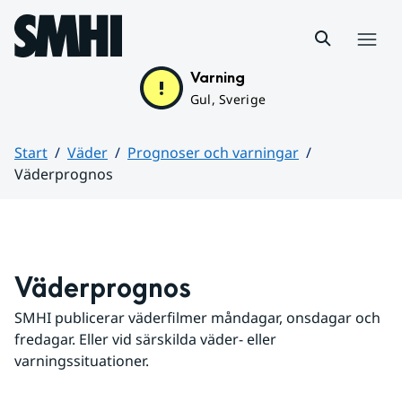
Hoppa till sidans innehåll
Meny
Varning
Gul, Sverige
Start
Väder
Prognoser och varningar
Väderprognos
Huvudinnehåll
Väderprognos
SMHI publicerar väderfilmer måndagar, onsdagar och 
fredagar. Eller vid särskilda väder- eller 
varningssituationer.