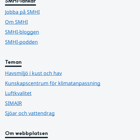
SMHI-länkar
Jobba på SMHI
Om SMHI
SMHI-bloggen
SMHI-podden
Teman
Havsmiljö i kust och hav
Kunskapscentrum för klimatanpassning
Luftkvalitet
SIMAIR
Sjöar och vattendrag
Om webbplatsen