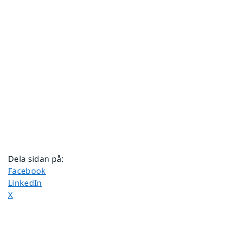
Dela sidan på
:
Dela sidan på
Facebook
Dela sidan på
LinkedIn
Dela sidan på
X