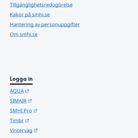
Tillgänglighetsredogörelse
Kakor på smhi.se
Hantering av personuppgifter
Om smhi.se
Logga in
Länk till annan webbplats.
AQUA
Länk till annan webbplats.
SIMAIR
Länk till annan webbplats.
SMHI Pro
Länk till annan webbplats.
Timbr
Länk till annan webbplats.
Vinterväg