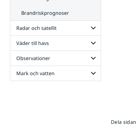
Brandriskprognoser
Radar och satellit
Väder till havs
Undersidor
för
Radar
Observationer
Undersidor
och
för
satellit
Väder
Mark och vatten
Undersidor
till
för
havs
Observationer
Undersidor
för
Mark
och
vatten
Dela sidan