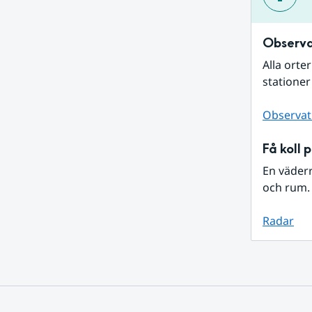
Observa
Alla orte
stationer
Observat
Få koll 
En väder
och rum. 
Radar