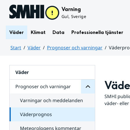
Hoppa till sidans innehåll
Varning
Gul, Sverige
Väder
Klimat
Data
Professionella tjänster
Start
Väder
Prognoser och varningar
Väderpr
varningar
och
Huvudinnehåll
Prognoser
för
Undersidor
Väder
Väde
Prognoser och varningar
SMHI public
Varningar och meddelanden
väder- eller
Väderprognos
Meteorologens kommentar