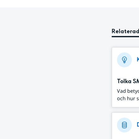
Relaterad
Tolka S
Vad bety
och hur s