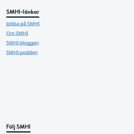
SMHI-länkar
Jobba på SMHI
Om SMHI
SMHI-bloggen
SMHI-podden
Följ SMHI