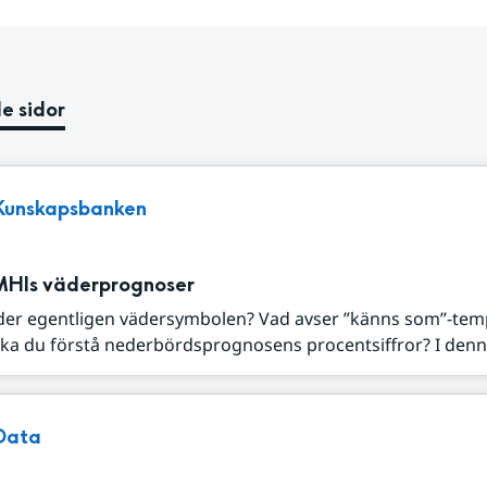
e sidor
Kunskapsbanken
MHIs väderprognoser
der egentligen vädersymbolen? Vad avser ”känns som”-tem
ka du förstå nederbördsprognosens procentsiffror? I denna
Data