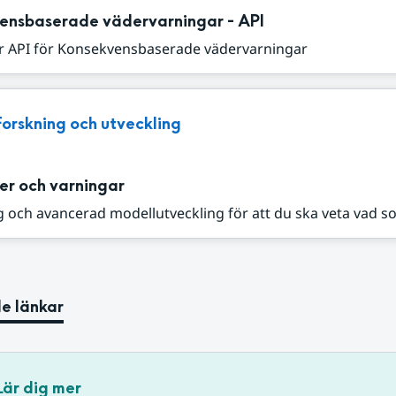
ensbaserade vädervarningar - API
r API för Konsekvensbaserade vädervarningar
Forskning och utveckling
er och varningar
 och avancerad modellutveckling för att du ska veta vad s
e länkar
Lär dig mer