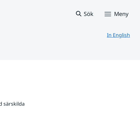
Sök
Meny
In English
 särskilda 