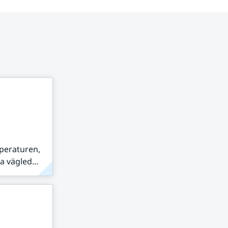
peraturen,
 vägled...