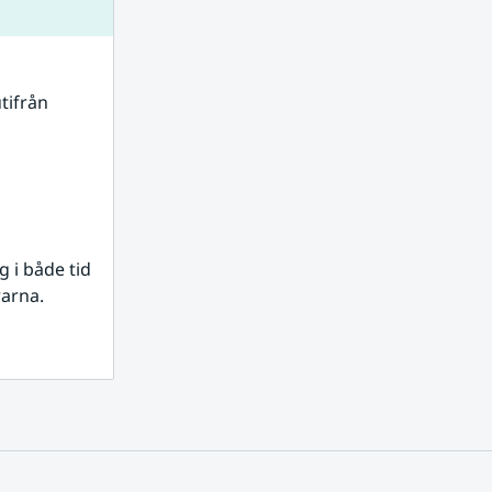
tifrån 
i både tid 
rarna.