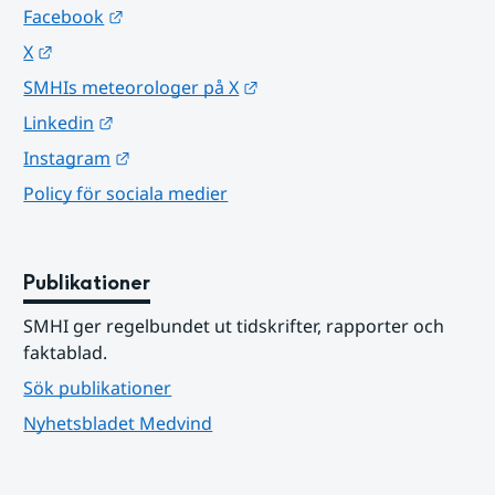
Länk till annan webbplats.
Facebook
Länk till annan webbplats.
X
Länk till annan webbplats.
SMHIs meteorologer på X
Länk till annan webbplats.
Linkedin
Länk till annan webbplats.
Instagram
Policy för sociala medier
Publikationer
SMHI ger regelbundet ut tidskrifter, rapporter och 
faktablad.
Sök publikationer
Nyhetsbladet Medvind