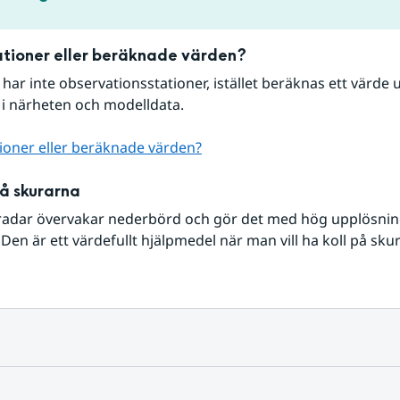
tioner eller beräknade värden?
r har inte observationsstationer, istället beräknas ett värde u
 i närheten och modelldata.
ioner eller beräknade värden?
på skurarna
radar övervakar nederbörd och gör det med hög upplösning 
Den är ett värdefullt hjälpmedel när man vill ha koll på sku