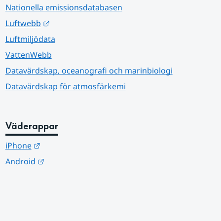
Nationella emissionsdatabasen
Länk till annan webbplats.
Luftwebb
Luftmiljödata
VattenWebb
Datavärdskap, oceanografi och marinbiologi
Datavärdskap för atmosfärkemi
Väderappar
Länk till annan webbplats.
iPhone
Länk till annan webbplats.
Android