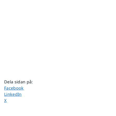
Dela sidan på
:
Dela sidan på
Facebook
Dela sidan på
LinkedIn
Dela sidan på
X