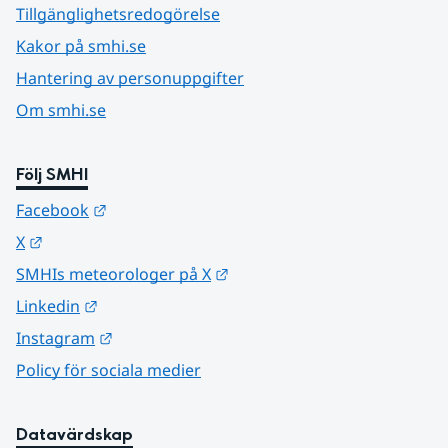
Tillgänglighetsredogörelse
Kakor på smhi.se
Hantering av personuppgifter
Om smhi.se
Följ SMHI
Länk till annan webbplats.
Facebook
Länk till annan webbplats.
X
Länk till annan webbplats.
SMHIs meteorologer på X
Länk till annan webbplats.
Linkedin
Länk till annan webbplats.
Instagram
Policy för sociala medier
Datavärdskap