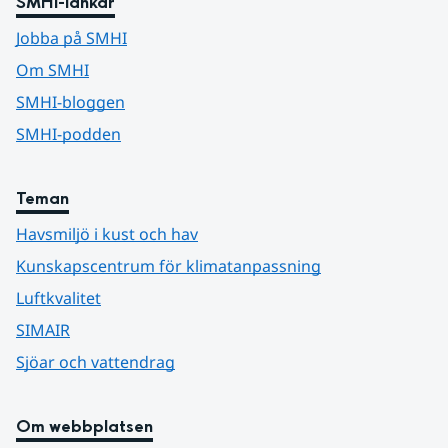
SMHI-länkar
Jobba på SMHI
Om SMHI
SMHI-bloggen
SMHI-podden
Teman
Havsmiljö i kust och hav
Kunskapscentrum för klimatanpassning
Luftkvalitet
SIMAIR
Sjöar och vattendrag
Om webbplatsen