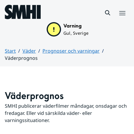
Hoppa till sidans innehåll
Meny
Varning
Gul, Sverige
Start
Väder
Prognoser och varningar
Väderprognos
Huvudinnehåll
Väderprognos
SMHI publicerar väderfilmer måndagar, onsdagar och 
fredagar. Eller vid särskilda väder- eller 
varningssituationer.