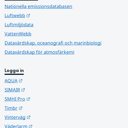
Nationella emissionsdatabasen
Länk till annan webbplats.
Luftwebb
Luftmiljödata
VattenWebb
Datavärdskap, oceanografi och marinbiologi
Datavärdskap för atmosfärkemi
Logga in
Länk till annan webbplats.
AQUA
Länk till annan webbplats.
SIMAIR
Länk till annan webbplats.
SMHI Pro
Länk till annan webbplats.
Timbr
Länk till annan webbplats.
Vinterväg
Länk till annan webbplats.
Väderlarm