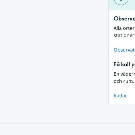
Observa
Alla orte
stationer
Observat
Få koll 
En väder
och rum. 
Radar