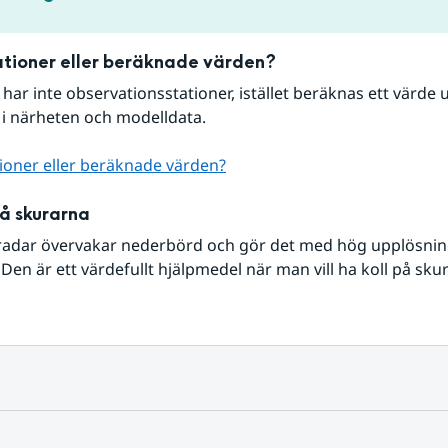
tioner eller beräknade värden?
r har inte observationsstationer, istället beräknas ett värde u
 i närheten och modelldata.
ioner eller beräknade värden?
på skurarna
radar övervakar nederbörd och gör det med hög upplösning 
Den är ett värdefullt hjälpmedel när man vill ha koll på sku