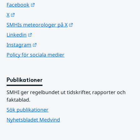
Länk till annan webbplats.
Facebook
Länk till annan webbplats.
X
Länk till annan webbplats.
SMHIs meteorologer på X
Länk till annan webbplats.
Linkedin
Länk till annan webbplats.
Instagram
Policy för sociala medier
Publikationer
SMHI ger regelbundet ut tidskrifter, rapporter och 
faktablad.
Sök publikationer
Nyhetsbladet Medvind