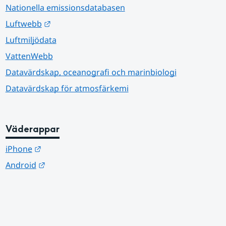
Nationella emissionsdatabasen
Länk till annan webbplats.
Luftwebb
Luftmiljödata
VattenWebb
Datavärdskap, oceanografi och marinbiologi
Datavärdskap för atmosfärkemi
Väderappar
Länk till annan webbplats.
iPhone
Länk till annan webbplats.
Android