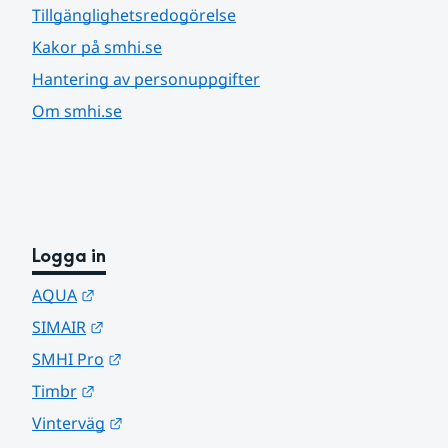
Tillgänglighetsredogörelse
Kakor på smhi.se
Hantering av personuppgifter
Om smhi.se
Logga in
Länk till annan webbplats.
AQUA
Länk till annan webbplats.
SIMAIR
Länk till annan webbplats.
SMHI Pro
Länk till annan webbplats.
Timbr
Länk till annan webbplats.
Vinterväg