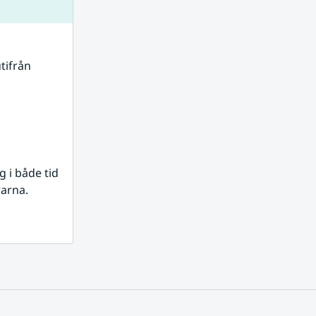
tifrån 
i både tid 
rarna.