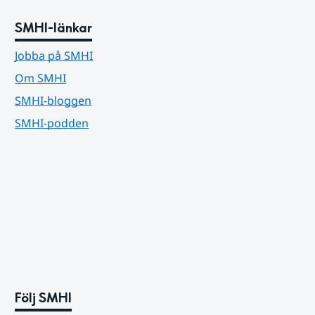
SMHI-länkar
Jobba på SMHI
Om SMHI
SMHI-bloggen
SMHI-podden
Följ SMHI