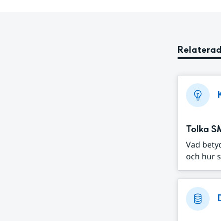
Relaterad
Tolka S
Vad bety
och hur s