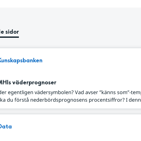
e sidor
Kunskapsbanken
MHIs väderprognoser
der egentligen vädersymbolen? Vad avser ”känns som”-tem
ka du förstå nederbördsprognosens procentsiffror? I denna
Data