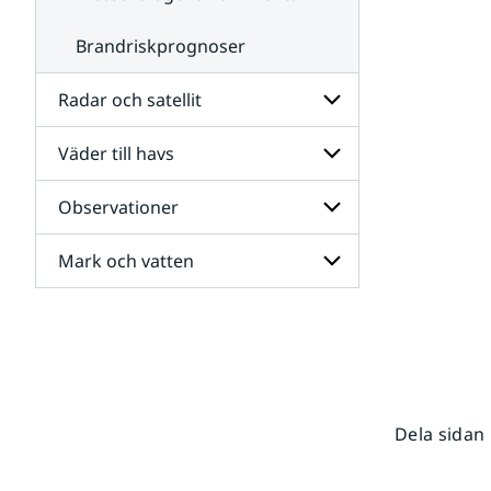
Brandriskprognoser
Radar och satellit
Väder till havs
Undersidor
för
Radar
Observationer
Undersidor
och
för
satellit
Väder
Mark och vatten
Undersidor
till
för
havs
Observationer
Undersidor
för
Mark
och
vatten
Dela sidan