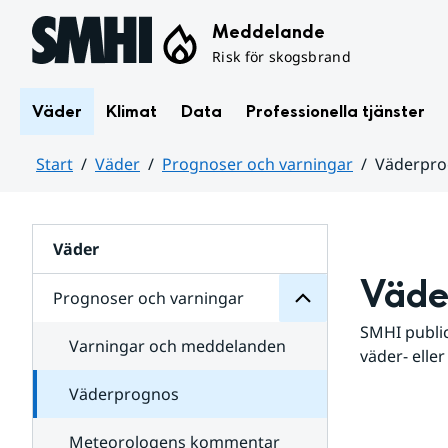
Hoppa till sidans innehåll
Meddelande
Risk för skogsbrand
Väder
Klimat
Data
Professionella tjänster
Start
Väder
Prognoser och varningar
Väderpr
varningar
och
Huvudinnehåll
Prognoser
för
Undersidor
Väder
Väde
Prognoser och varningar
SMHI public
Varningar och meddelanden
väder- eller
Väderprognos
Meteorologens kommentar