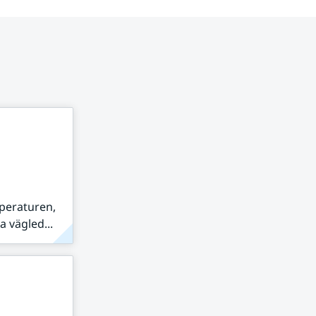
peraturen,
 vägled...