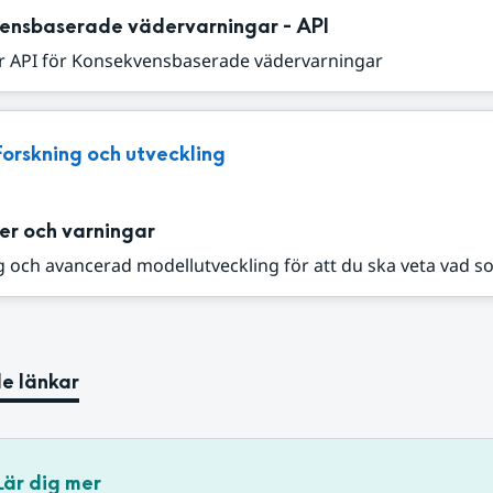
ensbaserade vädervarningar - API
r API för Konsekvensbaserade vädervarningar
Forskning och utveckling
er och varningar
 och avancerad modellutveckling för att du ska veta vad s
e länkar
Lär dig mer