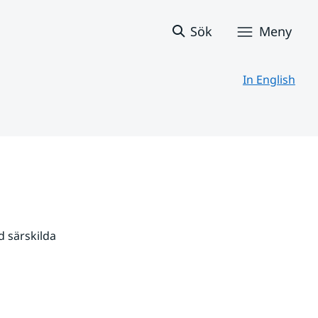
Sök
Meny
In English
 särskilda 