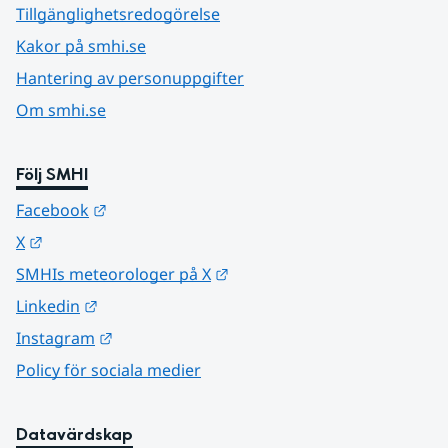
Tillgänglighetsredogörelse
Kakor på smhi.se
Hantering av personuppgifter
Om smhi.se
Följ SMHI
Länk till annan webbplats.
Facebook
Länk till annan webbplats.
X
Länk till annan webbplats.
SMHIs meteorologer på X
Länk till annan webbplats.
Linkedin
Länk till annan webbplats.
Instagram
Policy för sociala medier
Datavärdskap