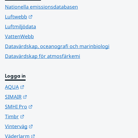
Nationella emissionsdatabasen
Länk till annan webbplats.
Luftwebb
Luftmiljödata
VattenWebb
Datavärdskap, oceanografi och marinbiologi
Datavärdskap för atmosfärkemi
Logga in
Länk till annan webbplats.
AQUA
Länk till annan webbplats.
SIMAIR
Länk till annan webbplats.
SMHI Pro
Länk till annan webbplats.
Timbr
Länk till annan webbplats.
Vinterväg
Länk till annan webbplats.
Väderlarm