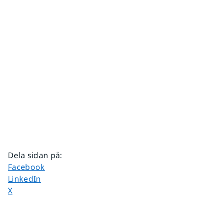
Dela sidan på
:
Dela sidan på
Facebook
Dela sidan på
LinkedIn
Dela sidan på
X