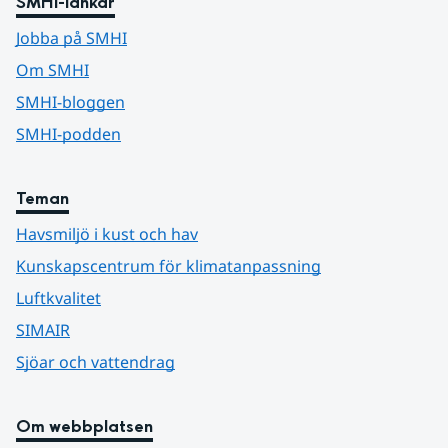
SMHI-länkar
Jobba på SMHI
Om SMHI
SMHI-bloggen
SMHI-podden
Teman
Havsmiljö i kust och hav
Kunskapscentrum för klimatanpassning
Luftkvalitet
SIMAIR
Sjöar och vattendrag
Om webbplatsen