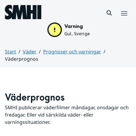
Hoppa till sidans innehåll
Meny
Varning
Gul, Sverige
Start
Väder
Prognoser och varningar
Väderprognos
Huvudinnehåll
Väderprognos
SMHI publicerar väderfilmer måndagar, onsdagar och 
fredagar. Eller vid särskilda väder- eller 
varningssituationer.