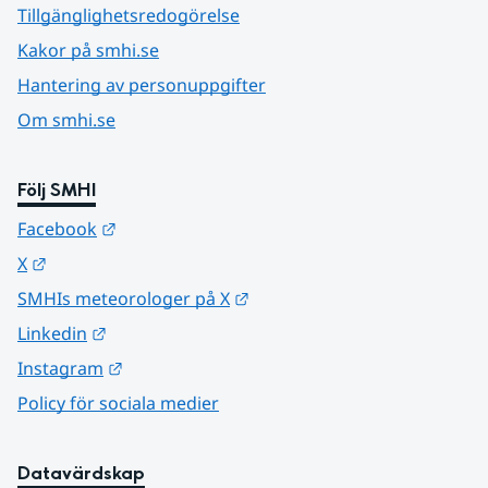
Tillgänglighetsredogörelse
Kakor på smhi.se
Hantering av personuppgifter
Om smhi.se
Följ SMHI
Länk till annan webbplats.
Facebook
Länk till annan webbplats.
X
Länk till annan webbplats.
SMHIs meteorologer på X
Länk till annan webbplats.
Linkedin
Länk till annan webbplats.
Instagram
Policy för sociala medier
Datavärdskap