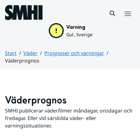
Hoppa till sidans innehåll
Meny
Varning
Gul, Sverige
Start
Väder
Prognoser och varningar
Väderprognos
Huvudinnehåll
Väderprognos
SMHI publicerar väderfilmer måndagar, onsdagar och 
fredagar. Eller vid särskilda väder- eller 
varningssituationer.