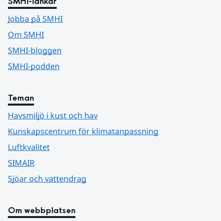
SMHI-länkar
Jobba på SMHI
Om SMHI
SMHI-bloggen
SMHI-podden
Teman
Havsmiljö i kust och hav
Kunskapscentrum för klimatanpassning
Luftkvalitet
SIMAIR
Sjöar och vattendrag
Om webbplatsen