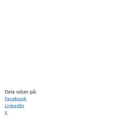
Dela sidan på
:
Dela sidan på
Facebook
Dela sidan på
LinkedIn
Dela sidan på
X