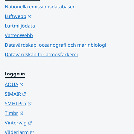
Nationella emissionsdatabasen
Länk till annan webbplats.
Luftwebb
Luftmiljödata
VattenWebb
Datavärdskap, oceanografi och marinbiologi
Datavärdskap för atmosfärkemi
Logga in
Länk till annan webbplats.
AQUA
Länk till annan webbplats.
SIMAIR
Länk till annan webbplats.
SMHI Pro
Länk till annan webbplats.
Timbr
Länk till annan webbplats.
Vinterväg
Länk till annan webbplats.
Väderlarm