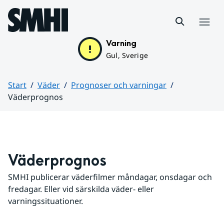
Hoppa till sidans innehåll
Meny
Varning
Gul, Sverige
Start
Väder
Prognoser och varningar
Väderprognos
Huvudinnehåll
Väderprognos
SMHI publicerar väderfilmer måndagar, onsdagar och 
fredagar. Eller vid särskilda väder- eller 
varningssituationer.