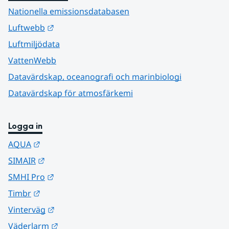
Nationella emissionsdatabasen
Länk till annan webbplats.
Luftwebb
Luftmiljödata
VattenWebb
Datavärdskap, oceanografi och marinbiologi
Datavärdskap för atmosfärkemi
Logga in
Länk till annan webbplats.
AQUA
Länk till annan webbplats.
SIMAIR
Länk till annan webbplats.
SMHI Pro
Länk till annan webbplats.
Timbr
Länk till annan webbplats.
Vinterväg
Länk till annan webbplats.
Väderlarm