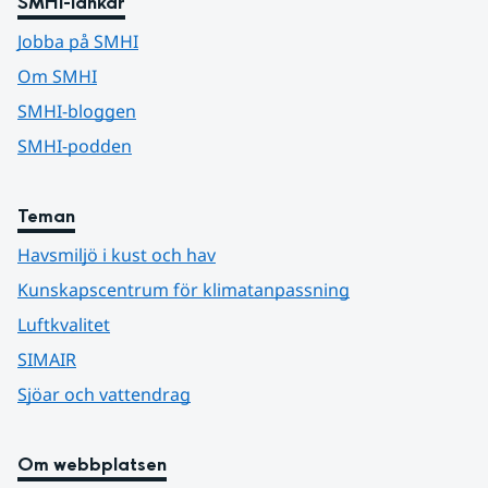
SMHI-länkar
Jobba på SMHI
Om SMHI
SMHI-bloggen
SMHI-podden
Teman
Havsmiljö i kust och hav
Kunskapscentrum för klimatanpassning
Luftkvalitet
SIMAIR
Sjöar och vattendrag
Om webbplatsen