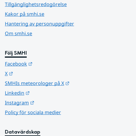
Tillgänglighetsredogörelse
Kakor på smhi.se
Hantering av personuppgifter
Om smhi.se
Följ SMHI
Länk till annan webbplats.
Facebook
Länk till annan webbplats.
X
Länk till annan webbplats.
SMHIs meteorologer på X
Länk till annan webbplats.
Linkedin
Länk till annan webbplats.
Instagram
Policy för sociala medier
Datavärdskap