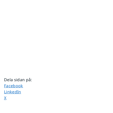
Dela sidan på
:
Dela sidan på
Facebook
Dela sidan på
LinkedIn
Dela sidan på
X