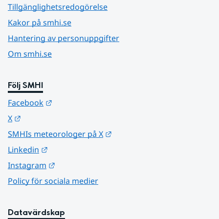
Tillgänglighetsredogörelse
Kakor på smhi.se
Hantering av personuppgifter
Om smhi.se
Följ SMHI
Länk till annan webbplats.
Facebook
Länk till annan webbplats.
X
Länk till annan webbplats.
SMHIs meteorologer på X
Länk till annan webbplats.
Linkedin
Länk till annan webbplats.
Instagram
Policy för sociala medier
Datavärdskap