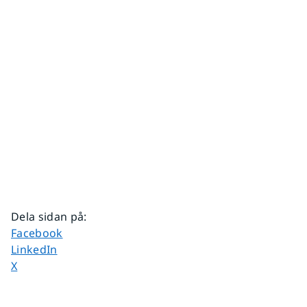
Dela sidan på
:
Dela sidan på
Facebook
Dela sidan på
LinkedIn
Dela sidan på
X