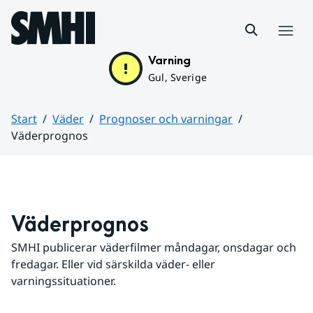
Hoppa till sidans innehåll
Meny
Varning
Gul, Sverige
Start
Väder
Prognoser och varningar
Väderprognos
Huvudinnehåll
Väderprognos
SMHI publicerar väderfilmer måndagar, onsdagar och 
fredagar. Eller vid särskilda väder- eller 
varningssituationer.