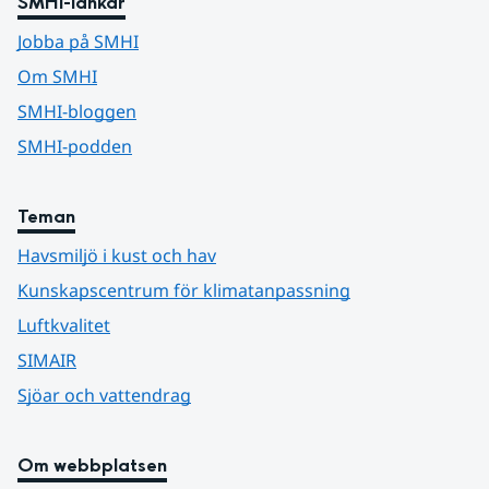
SMHI-länkar
Jobba på SMHI
Om SMHI
SMHI-bloggen
SMHI-podden
Teman
Havsmiljö i kust och hav
Kunskapscentrum för klimatanpassning
Luftkvalitet
SIMAIR
Sjöar och vattendrag
Om webbplatsen