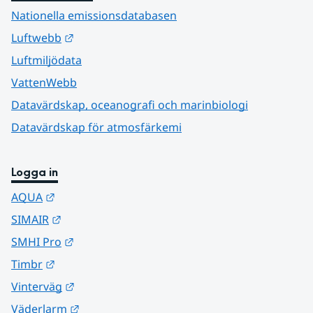
Nationella emissionsdatabasen
Länk till annan webbplats.
Luftwebb
Luftmiljödata
VattenWebb
Datavärdskap, oceanografi och marinbiologi
Datavärdskap för atmosfärkemi
Logga in
Länk till annan webbplats.
AQUA
Länk till annan webbplats.
SIMAIR
Länk till annan webbplats.
SMHI Pro
Länk till annan webbplats.
Timbr
Länk till annan webbplats.
Vinterväg
Länk till annan webbplats.
Väderlarm