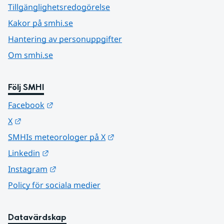
Tillgänglighetsredogörelse
Kakor på smhi.se
Hantering av personuppgifter
Om smhi.se
Följ SMHI
Länk till annan webbplats.
Facebook
Länk till annan webbplats.
X
Länk till annan webbplats.
SMHIs meteorologer på X
Länk till annan webbplats.
Linkedin
Länk till annan webbplats.
Instagram
Policy för sociala medier
Datavärdskap