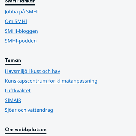
SMHI-länkar
Jobba på SMHI
Om SMHI
SMHI-bloggen
SMHI-podden
Teman
Havsmiljö i kust och hav
Kunskapscentrum för klimatanpassning
Luftkvalitet
SIMAIR
Sjöar och vattendrag
Om webbplatsen