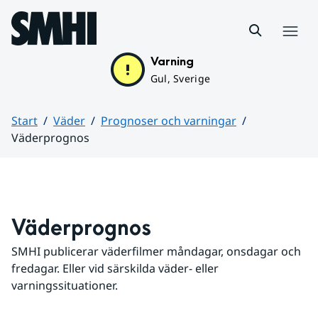
Hoppa till sidans innehåll
Meny
Varning
Gul, Sverige
Start
Väder
Prognoser och varningar
Väderprognos
Huvudinnehåll
Väderprognos
SMHI publicerar väderfilmer måndagar, onsdagar och 
fredagar. Eller vid särskilda väder- eller 
varningssituationer.