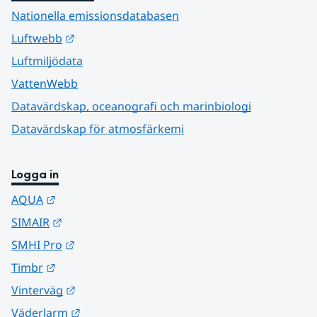
Nationella emissionsdatabasen
Länk till annan webbplats.
Luftwebb
Luftmiljödata
VattenWebb
Datavärdskap, oceanografi och marinbiologi
Datavärdskap för atmosfärkemi
Logga in
Länk till annan webbplats.
AQUA
Länk till annan webbplats.
SIMAIR
Länk till annan webbplats.
SMHI Pro
Länk till annan webbplats.
Timbr
Länk till annan webbplats.
Vinterväg
Länk till annan webbplats.
Väderlarm