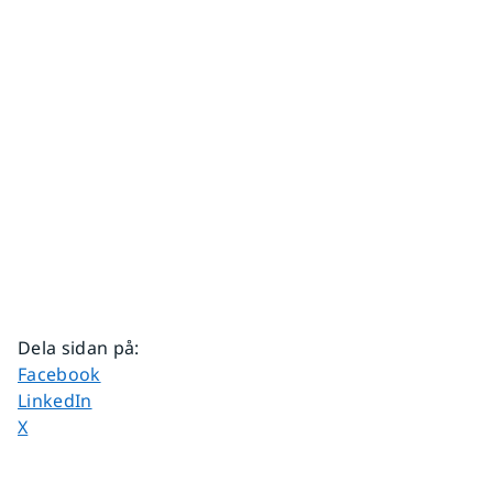
Dela sidan på
:
Dela sidan på
Facebook
Dela sidan på
LinkedIn
Dela sidan på
X