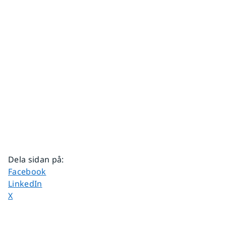
Dela sidan på
:
Dela sidan på
Facebook
Dela sidan på
LinkedIn
Dela sidan på
X