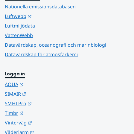
Nationella emissionsdatabasen
Länk till annan webbplats.
Luftwebb
Luftmiljödata
VattenWebb
Datavärdskap, oceanografi och marinbiologi
Datavärdskap för atmosfärkemi
Logga in
Länk till annan webbplats.
AQUA
Länk till annan webbplats.
SIMAIR
Länk till annan webbplats.
SMHI Pro
Länk till annan webbplats.
Timbr
Länk till annan webbplats.
Vinterväg
Länk till annan webbplats.
Väderlarm