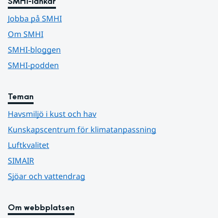
SMHI-länkar
Jobba på SMHI
Om SMHI
SMHI-bloggen
SMHI-podden
Teman
Havsmiljö i kust och hav
Kunskapscentrum för klimatanpassning
Luftkvalitet
SIMAIR
Sjöar och vattendrag
Om webbplatsen