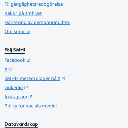
Tillgänglighetsredogörelse
Kakor på smhi.se
Hantering av personuppgifter
Om smhi.se
Följ SMHI
Länk till annan webbplats.
Facebook
Länk till annan webbplats.
X
Länk till annan webbplats.
SMHIs meteorologer på X
Länk till annan webbplats.
Linkedin
Länk till annan webbplats.
Instagram
Policy för sociala medier
Datavärdskap