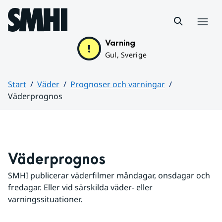
Hoppa till sidans innehåll
Meny
Varning
Gul, Sverige
Start
Väder
Prognoser och varningar
Väderprognos
Huvudinnehåll
Väderprognos
SMHI publicerar väderfilmer måndagar, onsdagar och 
fredagar. Eller vid särskilda väder- eller 
varningssituationer.