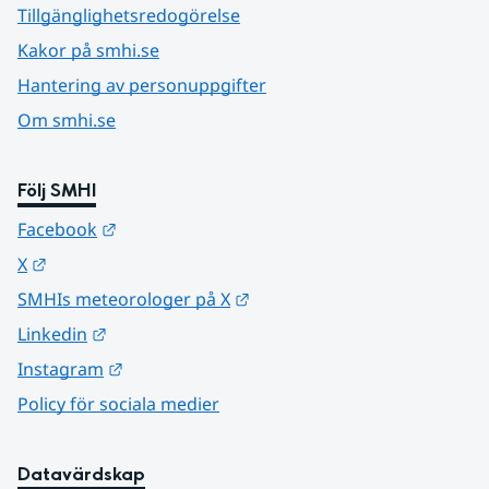
Tillgänglighetsredogörelse
Kakor på smhi.se
Hantering av personuppgifter
Om smhi.se
Följ SMHI
Länk till annan webbplats.
Facebook
Länk till annan webbplats.
X
Länk till annan webbplats.
SMHIs meteorologer på X
Länk till annan webbplats.
Linkedin
Länk till annan webbplats.
Instagram
Policy för sociala medier
Datavärdskap