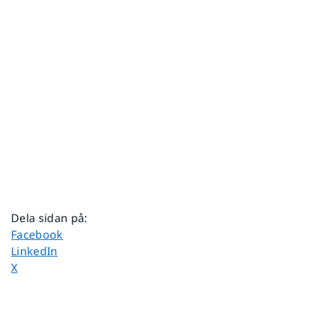
Dela sidan på
:
Dela sidan på
Facebook
Dela sidan på
LinkedIn
Dela sidan på
X