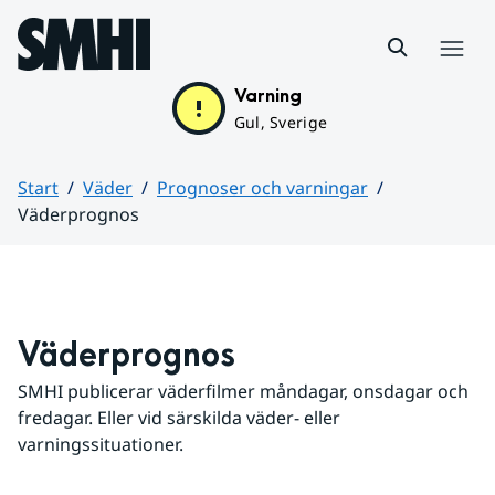
Hoppa till sidans innehåll
Meny
Varning
Gul, Sverige
Start
Väder
Prognoser och varningar
Väderprognos
Huvudinnehåll
Väderprognos
SMHI publicerar väderfilmer måndagar, onsdagar och 
fredagar. Eller vid särskilda väder- eller 
varningssituationer.