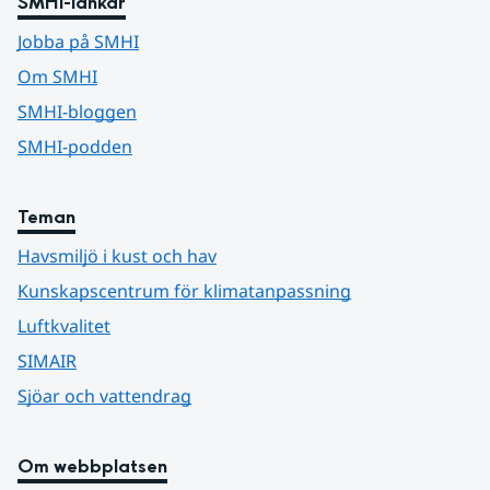
SMHI-länkar
Jobba på SMHI
Om SMHI
SMHI-bloggen
SMHI-podden
Teman
Havsmiljö i kust och hav
Kunskapscentrum för klimatanpassning
Luftkvalitet
SIMAIR
Sjöar och vattendrag
Om webbplatsen