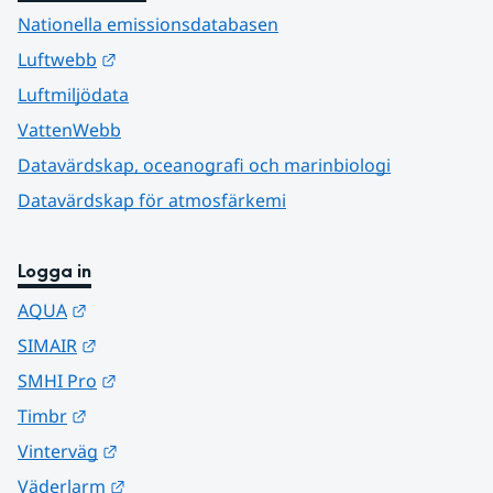
Nationella emissionsdatabasen
Länk till annan webbplats.
Luftwebb
Luftmiljödata
VattenWebb
Datavärdskap, oceanografi och marinbiologi
Datavärdskap för atmosfärkemi
Logga in
Länk till annan webbplats.
AQUA
Länk till annan webbplats.
SIMAIR
Länk till annan webbplats.
SMHI Pro
Länk till annan webbplats.
Timbr
Länk till annan webbplats.
Vinterväg
Länk till annan webbplats.
Väderlarm