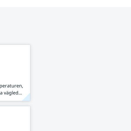
peraturen,
 vägled...