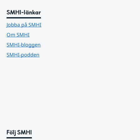
SMHI-länkar
Jobba på SMHI
Om SMHI
SMHI-bloggen
SMHI-podden
Följ SMHI