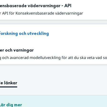
ensbaserade vädervarningar - API
r API för Konsekvensbaserade vädervarningar
Forskning och utveckling
er och varningar
 och avancerad modellutveckling för att du ska veta vad s
e länkar
Lär dig mer