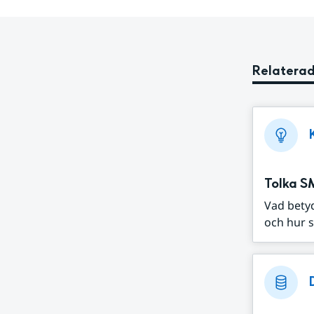
Relaterad
Tolka S
Vad bety
och hur s