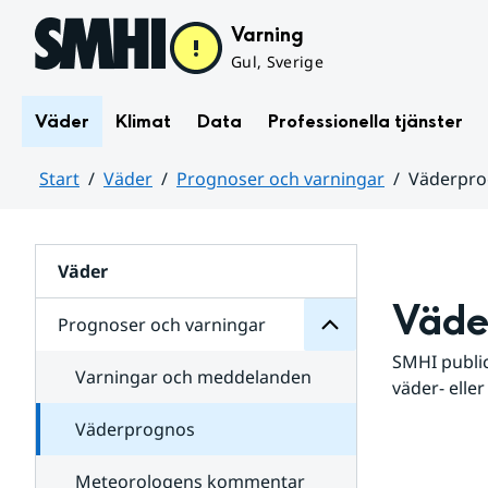
Hoppa till sidans innehåll
Varning
Gul, Sverige
Väder
Klimat
Data
Professionella tjänster
Start
Väder
Prognoser och varningar
Väderpr
varningar
och
Huvudinnehåll
Prognoser
för
Undersidor
Väder
Väde
Prognoser och varningar
SMHI public
Varningar och meddelanden
väder- eller
Väderprognos
Meteorologens kommentar