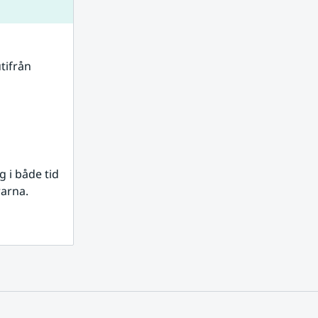
tifrån 
i både tid 
rarna.