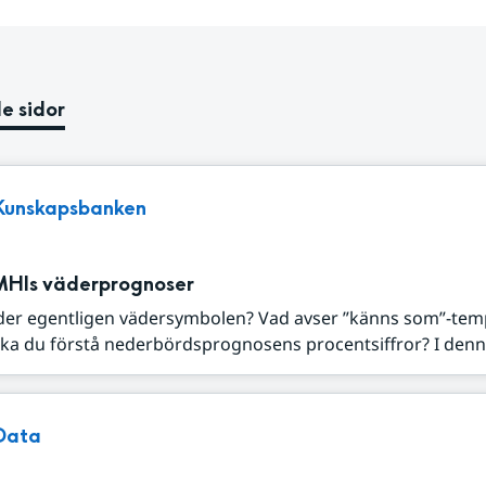
e sidor
Kunskapsbanken
MHIs väderprognoser
der egentligen vädersymbolen? Vad avser ”känns som”-tem
ka du förstå nederbördsprognosens procentsiffror? I denna
Data