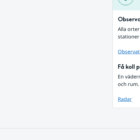
Observa
Alla orte
stationer
Observat
Få koll 
En väder
och rum. 
Radar