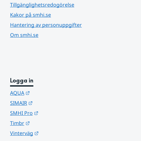
Tillgänglighetsredogörelse
Kakor på smhi.se
Hantering av personuppgifter
Om smhi.se
Logga in
Länk till annan webbplats.
AQUA
Länk till annan webbplats.
SIMAIR
Länk till annan webbplats.
SMHI Pro
Länk till annan webbplats.
Timbr
Länk till annan webbplats.
Vinterväg