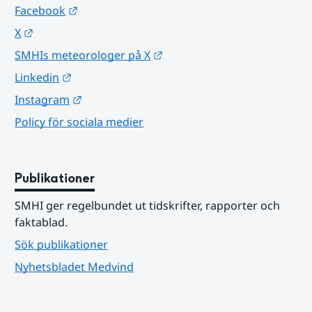
Länk till annan webbplats.
Facebook
Länk till annan webbplats.
X
Länk till annan webbplats.
SMHIs meteorologer på X
Länk till annan webbplats.
Linkedin
Länk till annan webbplats.
Instagram
Policy för sociala medier
Publikationer
SMHI ger regelbundet ut tidskrifter, rapporter och 
faktablad.
Sök publikationer
Nyhetsbladet Medvind