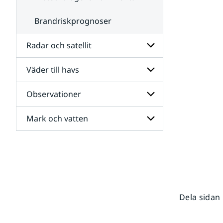
Brandriskprognoser
Radar och satellit
Väder till havs
Undersidor
för
Radar
Observationer
Undersidor
och
för
satellit
Väder
Mark och vatten
Undersidor
till
för
havs
Observationer
Undersidor
för
Mark
och
vatten
Dela sidan