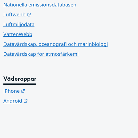
Nationella emissionsdatabasen
Länk till annan webbplats.
Luftwebb
Luftmiljödata
VattenWebb
Datavärdskap, oceanografi och marinbiologi
Datavärdskap för atmosfärkemi
Väderappar
Länk till annan webbplats.
iPhone
Länk till annan webbplats.
Android