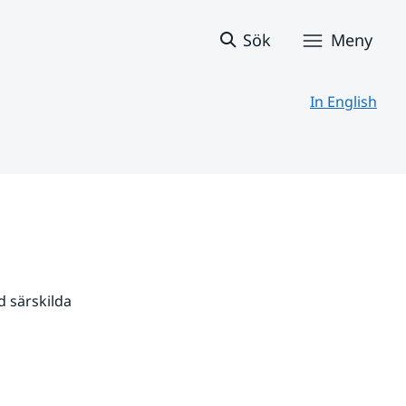
Sök
Meny
In English
 särskilda 