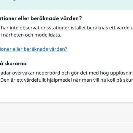
tioner eller beräknade värden?
r har inte observationsstationer, istället beräknas ett värde u
 i närheten och modelldata.
ioner eller beräknade värden?
på skurarna
radar övervakar nederbörd och gör det med hög upplösning 
Den är ett värdefullt hjälpmedel när man vill ha koll på sku