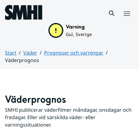
Hoppa till sidans innehåll
Meny
Varning
Gul, Sverige
Start
Väder
Prognoser och varningar
Väderprognos
Huvudinnehåll
Väderprognos
SMHI publicerar väderfilmer måndagar, onsdagar och 
fredagar. Eller vid särskilda väder- eller 
varningssituationer.