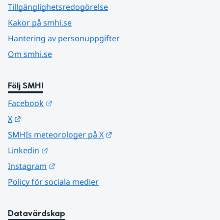
Tillgänglighetsredogörelse
Kakor på smhi.se
Hantering av personuppgifter
Om smhi.se
Följ SMHI
Länk till annan webbplats.
Facebook
Länk till annan webbplats.
X
Länk till annan webbplats.
SMHIs meteorologer på X
Länk till annan webbplats.
Linkedin
Länk till annan webbplats.
Instagram
Policy för sociala medier
Datavärdskap