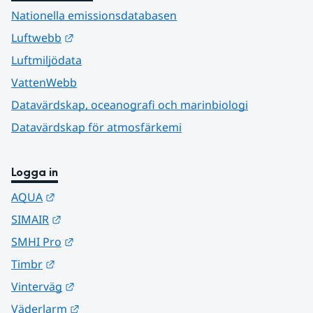
Nationella emissionsdatabasen
Länk till annan webbplats.
Luftwebb
Luftmiljödata
VattenWebb
Datavärdskap, oceanografi och marinbiologi
Datavärdskap för atmosfärkemi
Logga in
Länk till annan webbplats.
AQUA
Länk till annan webbplats.
SIMAIR
Länk till annan webbplats.
SMHI Pro
Länk till annan webbplats.
Timbr
Länk till annan webbplats.
Vinterväg
Länk till annan webbplats.
Väderlarm