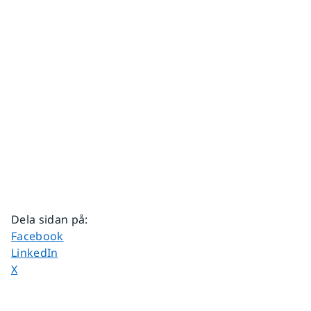
Dela sidan på
:
Dela sidan på
Facebook
Dela sidan på
LinkedIn
Dela sidan på
X