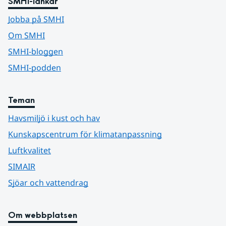
SMHI-länkar
Jobba på SMHI
Om SMHI
SMHI-bloggen
SMHI-podden
Teman
Havsmiljö i kust och hav
Kunskapscentrum för klimatanpassning
Luftkvalitet
SIMAIR
Sjöar och vattendrag
Om webbplatsen