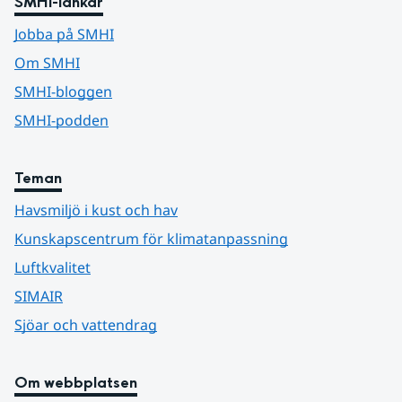
SMHI-länkar
Jobba på SMHI
Om SMHI
SMHI-bloggen
SMHI-podden
Teman
Havsmiljö i kust och hav
Kunskapscentrum för klimatanpassning
Luftkvalitet
SIMAIR
Sjöar och vattendrag
Om webbplatsen