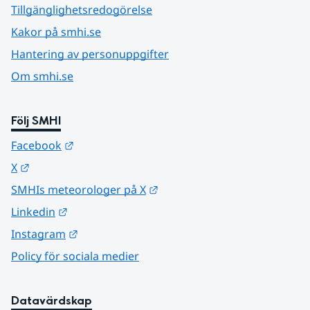
Tillgänglighetsredogörelse
Kakor på smhi.se
Hantering av personuppgifter
Om smhi.se
Följ SMHI
Länk till annan webbplats.
Facebook
Länk till annan webbplats.
X
Länk till annan webbplats.
SMHIs meteorologer på X
Länk till annan webbplats.
Linkedin
Länk till annan webbplats.
Instagram
Policy för sociala medier
Datavärdskap