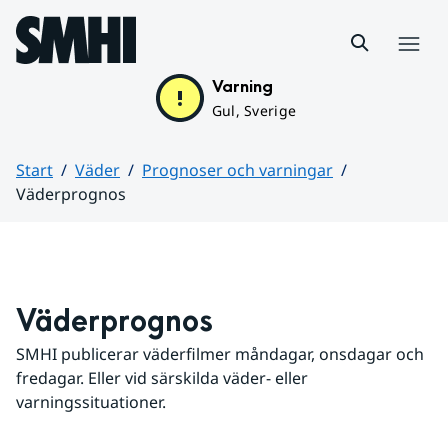
Hoppa till sidans innehåll
Meny
Varning
Gul, Sverige
Start
Väder
Prognoser och varningar
Väderprognos
Huvudinnehåll
Väderprognos
SMHI publicerar väderfilmer måndagar, onsdagar och 
fredagar. Eller vid särskilda väder- eller 
varningssituationer.