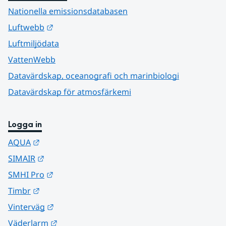
Nationella emissionsdatabasen
Länk till annan webbplats.
Luftwebb
Luftmiljödata
VattenWebb
Datavärdskap, oceanografi och marinbiologi
Datavärdskap för atmosfärkemi
Logga in
Länk till annan webbplats.
AQUA
Länk till annan webbplats.
SIMAIR
Länk till annan webbplats.
SMHI Pro
Länk till annan webbplats.
Timbr
Länk till annan webbplats.
Vinterväg
Länk till annan webbplats.
Väderlarm