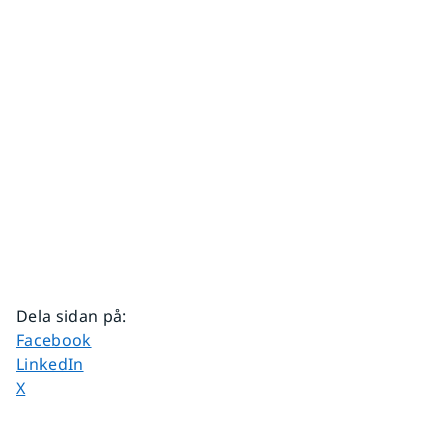
Dela sidan på
:
Dela sidan på
Facebook
Dela sidan på
LinkedIn
Dela sidan på
X