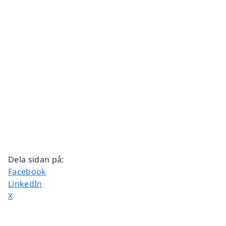
Dela sidan på
:
Dela sidan på
Facebook
Dela sidan på
LinkedIn
Dela sidan på
X