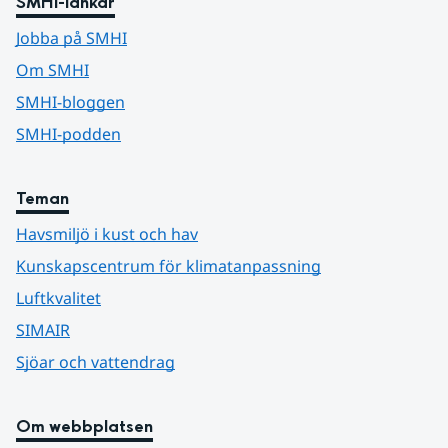
SMHI-länkar
Jobba på SMHI
Om SMHI
SMHI-bloggen
SMHI-podden
Teman
Havsmiljö i kust och hav
Kunskapscentrum för klimatanpassning
Luftkvalitet
SIMAIR
Sjöar och vattendrag
Om webbplatsen