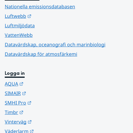
Nationella emissionsdatabasen
Länk till annan webbplats.
Luftwebb
Luftmiljödata
VattenWebb
Datavärdskap, oceanografi och marinbiologi
Datavärdskap för atmosfärkemi
Logga in
Länk till annan webbplats.
AQUA
Länk till annan webbplats.
SIMAIR
Länk till annan webbplats.
SMHI Pro
Länk till annan webbplats.
Timbr
Länk till annan webbplats.
Vinterväg
Länk till annan webbplats.
Väderlarm