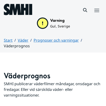
Hoppa till sidans innehåll
Meny
Varning
Gul, Sverige
Start
Väder
Prognoser och varningar
Väderprognos
Huvudinnehåll
Väderprognos
SMHI publicerar väderfilmer måndagar, onsdagar och 
fredagar. Eller vid särskilda väder- eller 
varningssituationer.