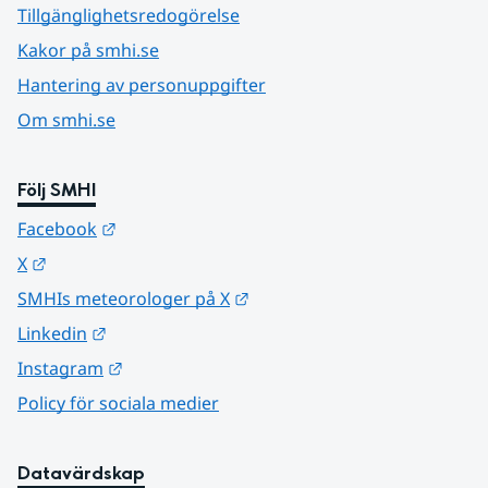
Tillgänglighetsredogörelse
Kakor på smhi.se
Hantering av personuppgifter
Om smhi.se
Följ SMHI
Länk till annan webbplats.
Facebook
Länk till annan webbplats.
X
Länk till annan webbplats.
SMHIs meteorologer på X
Länk till annan webbplats.
Linkedin
Länk till annan webbplats.
Instagram
Policy för sociala medier
Datavärdskap