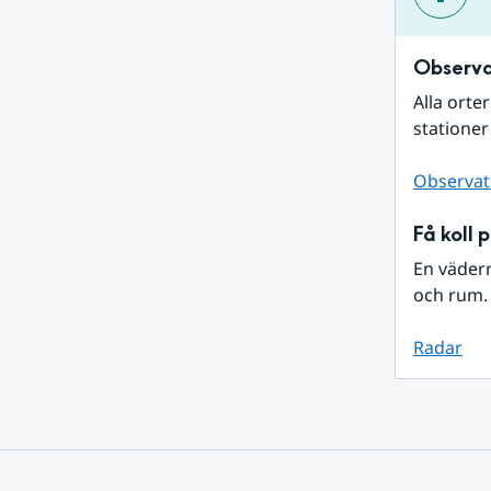
Observa
Alla orte
stationer
Observat
Få koll 
En väder
och rum. 
Radar