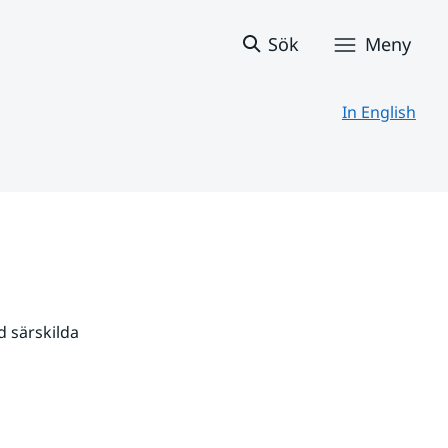
Sök
Meny
In English
 särskilda 