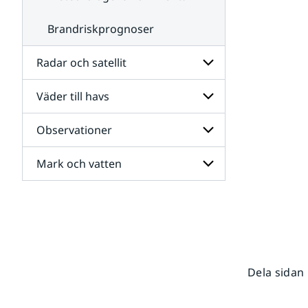
Brandriskprognoser
Radar och satellit
Väder till havs
Undersidor
för
Radar
Observationer
Undersidor
och
för
satellit
Väder
Mark och vatten
Undersidor
till
för
havs
Observationer
Undersidor
för
Mark
och
vatten
Dela sidan