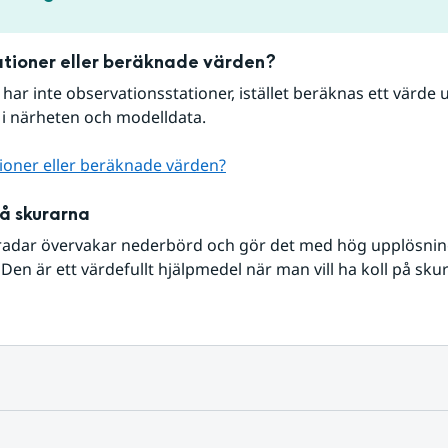
tioner eller beräknade värden?
r har inte observationsstationer, istället beräknas ett värde u
 i närheten och modelldata.
ioner eller beräknade värden?
på skurarna
radar övervakar nederbörd och gör det med hög upplösning 
Den är ett värdefullt hjälpmedel när man vill ha koll på sku