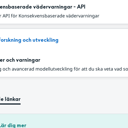
ensbaserade vädervarningar - API
r API för Konsekvensbaserade vädervarningar
Forskning och utveckling
er och varningar
 och avancerad modellutveckling för att du ska veta vad s
e länkar
Lär dig mer