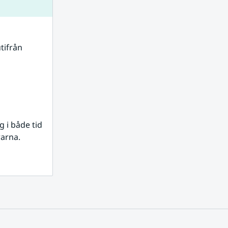
tifrån 
i både tid 
rarna.