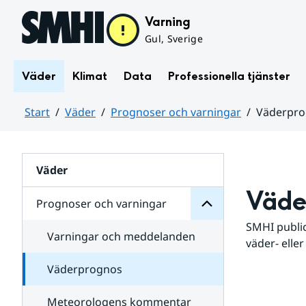
Hoppa till sidans innehåll
Varning
Gul, Sverige
Väder
Klimat
Data
Professionella tjänster
Start
Väder
Prognoser och varningar
Väderpr
varningar
och
Huvudinnehåll
Prognoser
för
Undersidor
Väder
Väde
Prognoser och varningar
SMHI public
Varningar och meddelanden
väder- eller
Väderprognos
Meteorologens kommentar