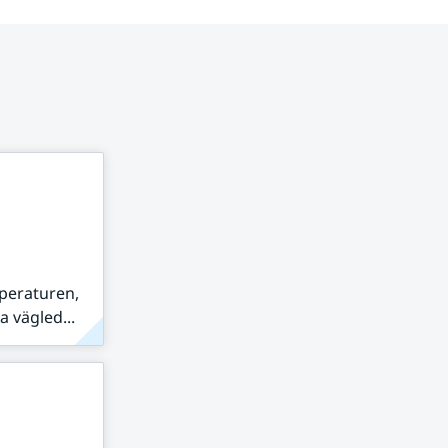
peraturen,
 vägled...