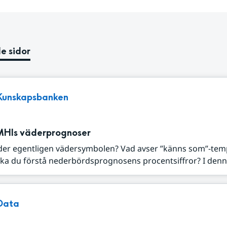
e sidor
Kunskapsbanken
MHIs väderprognoser
der egentligen vädersymbolen? Vad avser ”känns som”-tem
ka du förstå nederbördsprognosens procentsiffror? I denna
Data