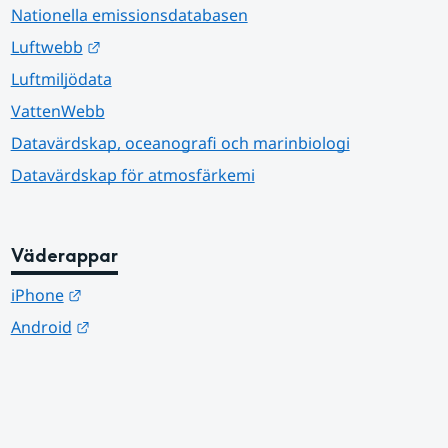
Nationella emissionsdatabasen
Länk till annan webbplats.
Luftwebb
Luftmiljödata
VattenWebb
Datavärdskap, oceanografi och marinbiologi
Datavärdskap för atmosfärkemi
Väderappar
Länk till annan webbplats.
iPhone
Länk till annan webbplats.
Android