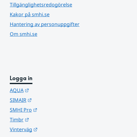
Tillgänglighetsredogörelse
Kakor på smhi.se
Hantering av personuppgifter
Om smhi.se
Logga in
Länk till annan webbplats.
AQUA
Länk till annan webbplats.
SIMAIR
Länk till annan webbplats.
SMHI Pro
Länk till annan webbplats.
Timbr
Länk till annan webbplats.
Vinterväg