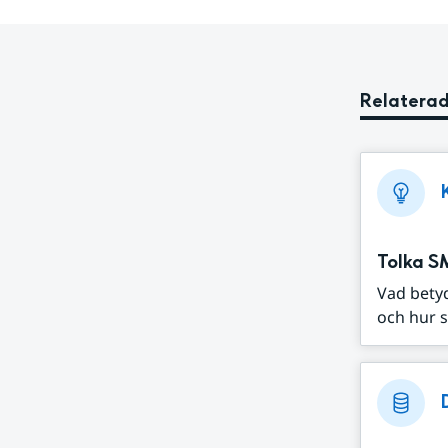
Relaterad
Tolka S
Vad bety
och hur s