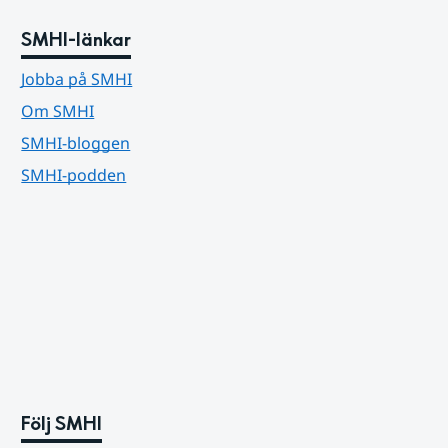
SMHI-länkar
Jobba på SMHI
Om SMHI
SMHI-bloggen
SMHI-podden
Följ SMHI