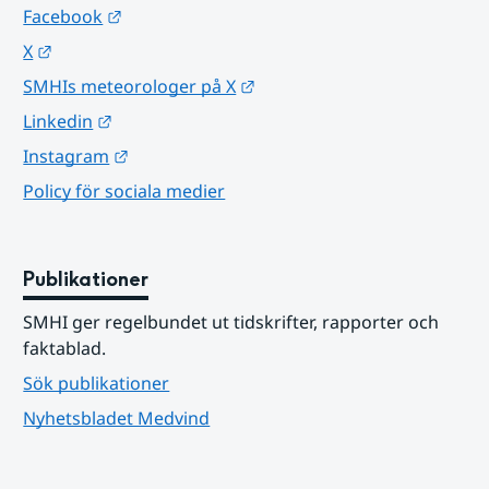
Länk till annan webbplats.
Facebook
Länk till annan webbplats.
X
Länk till annan webbplats.
SMHIs meteorologer på X
Länk till annan webbplats.
Linkedin
Länk till annan webbplats.
Instagram
Policy för sociala medier
Publikationer
SMHI ger regelbundet ut tidskrifter, rapporter och 
faktablad.
Sök publikationer
Nyhetsbladet Medvind