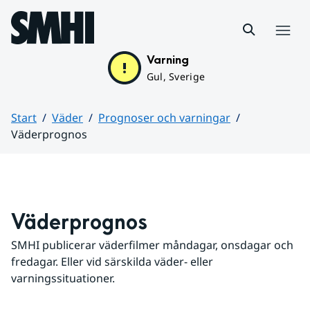
Hoppa till sidans innehåll
Meny
Varning
Gul, Sverige
Start
Väder
Prognoser och varningar
Väderprognos
Huvudinnehåll
Väderprognos
SMHI publicerar väderfilmer måndagar, onsdagar och 
fredagar. Eller vid särskilda väder- eller 
varningssituationer.