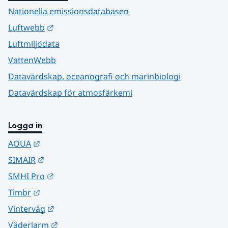
Nationella emissionsdatabasen
Länk till annan webbplats.
Luftwebb
Luftmiljödata
VattenWebb
Datavärdskap, oceanografi och marinbiologi
Datavärdskap för atmosfärkemi
Logga in
Länk till annan webbplats.
AQUA
Länk till annan webbplats.
SIMAIR
Länk till annan webbplats.
SMHI Pro
Länk till annan webbplats.
Timbr
Länk till annan webbplats.
Vinterväg
Länk till annan webbplats.
Väderlarm