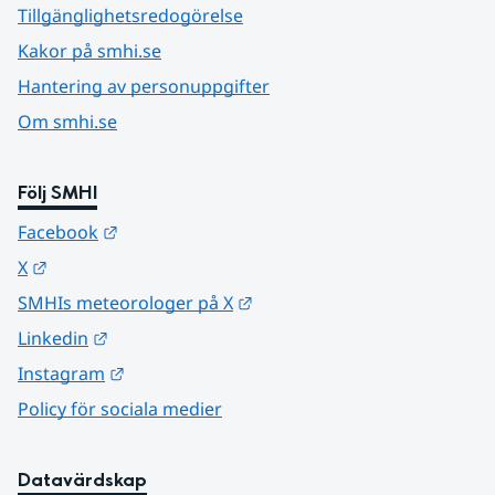
Tillgänglighetsredogörelse
Kakor på smhi.se
Hantering av personuppgifter
Om smhi.se
Följ SMHI
Länk till annan webbplats.
Facebook
Länk till annan webbplats.
X
Länk till annan webbplats.
SMHIs meteorologer på X
Länk till annan webbplats.
Linkedin
Länk till annan webbplats.
Instagram
Policy för sociala medier
Datavärdskap