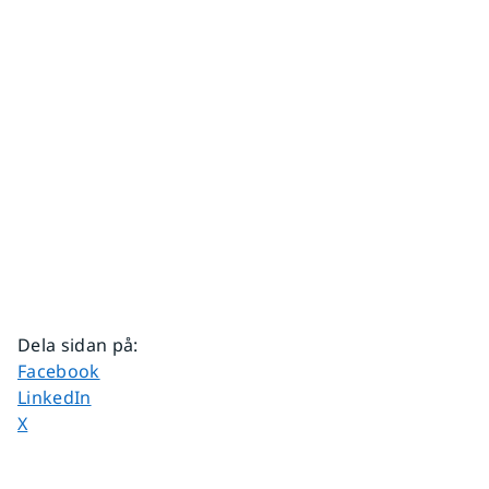
Dela sidan på
:
Dela sidan på
Facebook
Dela sidan på
LinkedIn
Dela sidan på
X