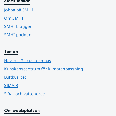
SMHI-länkar
Jobba på SMHI
Om SMHI
SMHI-bloggen
SMHI-podden
Teman
Havsmiljö i kust och hav
Kunskapscentrum för klimatanpassning
Luftkvalitet
SIMAIR
Sjöar och vattendrag
Om webbplatsen