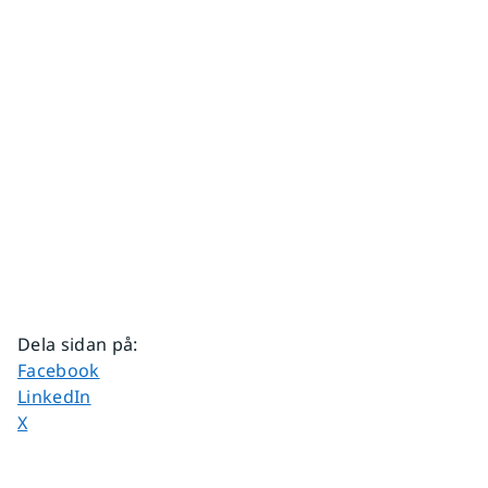
Dela sidan på
:
Dela sidan på
Facebook
Dela sidan på
LinkedIn
Dela sidan på
X