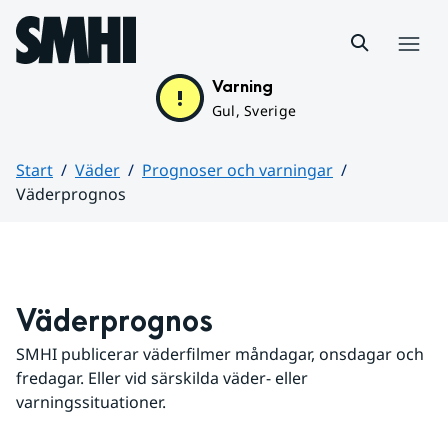
Hoppa till sidans innehåll
Meny
Varning
Gul, Sverige
Start
Väder
Prognoser och varningar
Väderprognos
Huvudinnehåll
Väderprognos
SMHI publicerar väderfilmer måndagar, onsdagar och 
fredagar. Eller vid särskilda väder- eller 
varningssituationer.