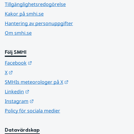
Tillgänglighetsredogörelse
Kakor på smhi.se
Hantering av personuppgifter
Om smhi.se
Följ SMHI
Länk till annan webbplats.
Facebook
Länk till annan webbplats.
X
Länk till annan webbplats.
SMHIs meteorologer på X
Länk till annan webbplats.
Linkedin
Länk till annan webbplats.
Instagram
Policy för sociala medier
Datavärdskap