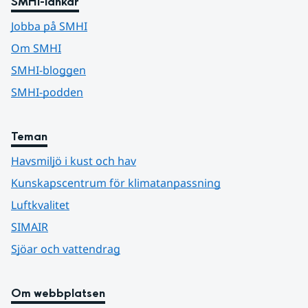
SMHI-länkar
Jobba på SMHI
Om SMHI
SMHI-bloggen
SMHI-podden
Teman
Havsmiljö i kust och hav
Kunskapscentrum för klimatanpassning
Luftkvalitet
SIMAIR
Sjöar och vattendrag
Om webbplatsen