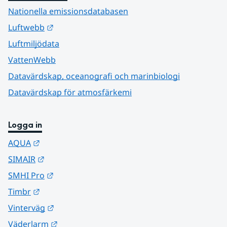
Nationella emissionsdatabasen
Länk till annan webbplats.
Luftwebb
Luftmiljödata
VattenWebb
Datavärdskap, oceanografi och marinbiologi
Datavärdskap för atmosfärkemi
Logga in
Länk till annan webbplats.
AQUA
Länk till annan webbplats.
SIMAIR
Länk till annan webbplats.
SMHI Pro
Länk till annan webbplats.
Timbr
Länk till annan webbplats.
Vinterväg
Länk till annan webbplats.
Väderlarm