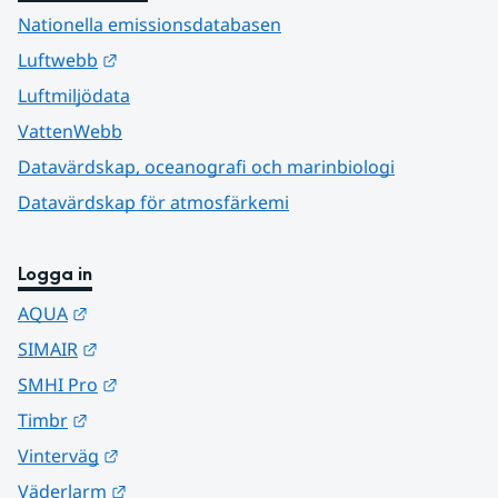
Nationella emissionsdatabasen
Länk till annan webbplats.
Luftwebb
Luftmiljödata
VattenWebb
Datavärdskap, oceanografi och marinbiologi
Datavärdskap för atmosfärkemi
Logga in
Länk till annan webbplats.
AQUA
Länk till annan webbplats.
SIMAIR
Länk till annan webbplats.
SMHI Pro
Länk till annan webbplats.
Timbr
Länk till annan webbplats.
Vinterväg
Länk till annan webbplats.
Väderlarm