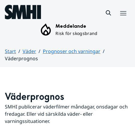
Hoppa till sidans innehåll
Meny
Meddelande
Risk för skogsbrand
Start
Väder
Prognoser och varningar
Väderprognos
Huvudinnehåll
Väderprognos
SMHI publicerar väderfilmer måndagar, onsdagar och 
fredagar. Eller vid särskilda väder- eller 
varningssituationer.