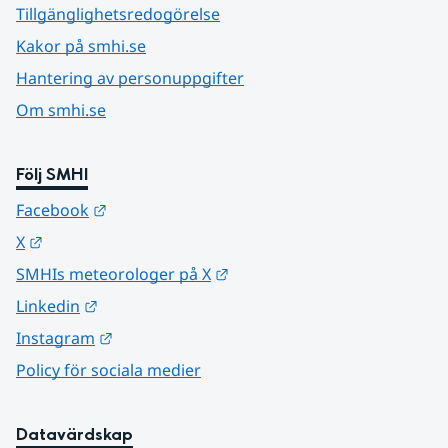
Tillgänglighetsredogörelse
Kakor på smhi.se
Hantering av personuppgifter
Om smhi.se
Följ SMHI
Länk till annan webbplats.
Facebook
Länk till annan webbplats.
X
Länk till annan webbplats.
SMHIs meteorologer på X
Länk till annan webbplats.
Linkedin
Länk till annan webbplats.
Instagram
Policy för sociala medier
Datavärdskap