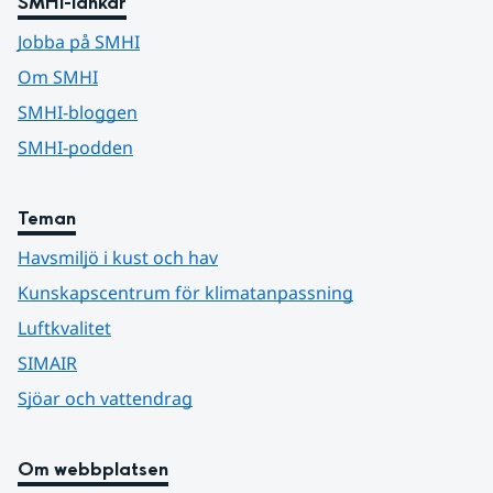
SMHI-länkar
Jobba på SMHI
Om SMHI
SMHI-bloggen
SMHI-podden
Teman
Havsmiljö i kust och hav
Kunskapscentrum för klimatanpassning
Luftkvalitet
SIMAIR
Sjöar och vattendrag
Om webbplatsen