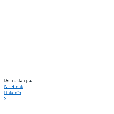
Dela sidan på
:
Dela sidan på
Facebook
Dela sidan på
LinkedIn
Dela sidan på
X