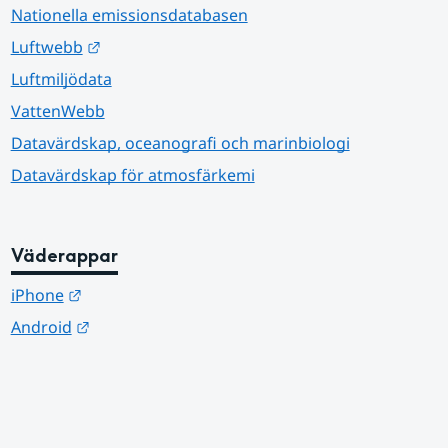
Nationella emissionsdatabasen
Länk till annan webbplats.
Luftwebb
Luftmiljödata
VattenWebb
Datavärdskap, oceanografi och marinbiologi
Datavärdskap för atmosfärkemi
Väderappar
Länk till annan webbplats.
iPhone
Länk till annan webbplats.
Android