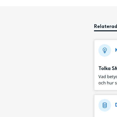
Relaterad
Tolka S
Vad bety
och hur s