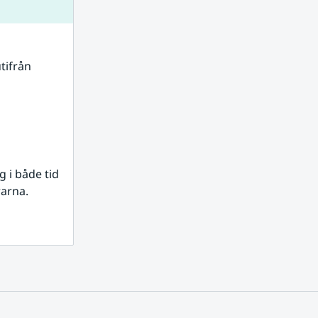
tifrån 
i både tid 
rarna.