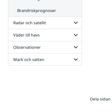
Brandriskprognoser
Radar och satellit
Väder till havs
Undersidor
för
Radar
Observationer
Undersidor
och
för
satellit
Väder
Mark och vatten
Undersidor
till
för
havs
Observationer
Undersidor
för
Mark
och
vatten
Dela sidan