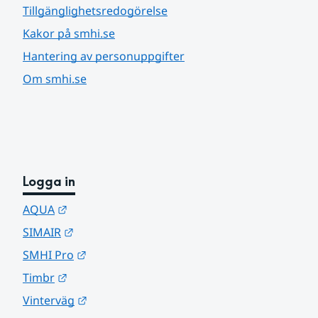
Tillgänglighetsredogörelse
Kakor på smhi.se
Hantering av personuppgifter
Om smhi.se
Logga in
Länk till annan webbplats.
AQUA
Länk till annan webbplats.
SIMAIR
Länk till annan webbplats.
SMHI Pro
Länk till annan webbplats.
Timbr
Länk till annan webbplats.
Vinterväg