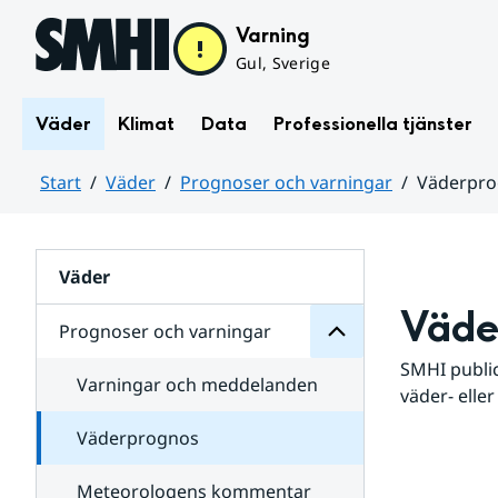
Hoppa till sidans innehåll
Varning
Gul, Sverige
Väder
Klimat
Data
Professionella tjänster
Start
Väder
Prognoser och varningar
Väderpr
varningar
och
Huvudinnehåll
Prognoser
för
Undersidor
Väder
Väde
Prognoser och varningar
SMHI public
Varningar och meddelanden
väder- eller
Väderprognos
Meteorologens kommentar