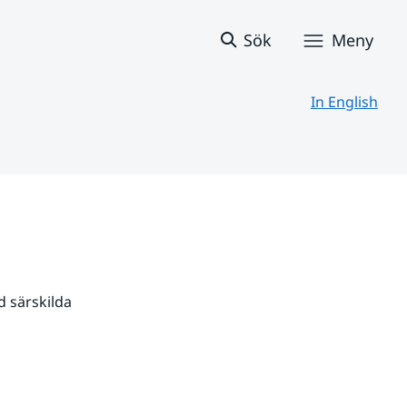
Sök
Meny
In English
 särskilda 