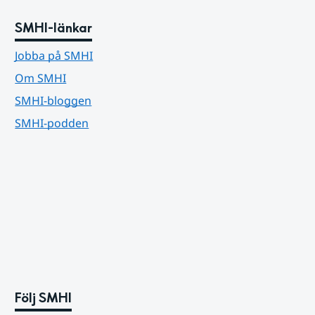
SMHI-länkar
Jobba på SMHI
Om SMHI
SMHI-bloggen
SMHI-podden
Följ SMHI