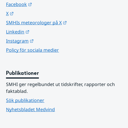
Länk till annan webbplats.
Facebook
Länk till annan webbplats.
X
Länk till annan webbplats.
SMHIs meteorologer på X
Länk till annan webbplats.
Linkedin
Länk till annan webbplats.
Instagram
Policy för sociala medier
Publikationer
SMHI ger regelbundet ut tidskrifter, rapporter och 
faktablad.
Sök publikationer
Nyhetsbladet Medvind