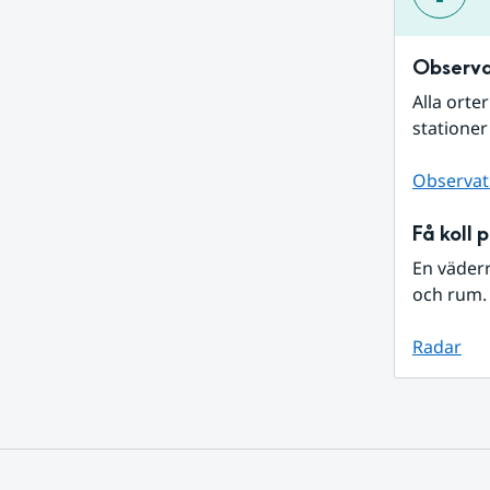
Observa
Alla orte
stationer
Observat
Få koll 
En väder
och rum. 
Radar