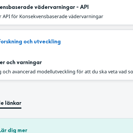
ensbaserade vädervarningar - API
r API för Konsekvensbaserade vädervarningar
Forskning och utveckling
er och varningar
 och avancerad modellutveckling för att du ska veta vad s
e länkar
Lär dig mer