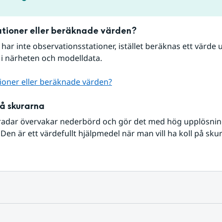
tioner eller beräknade värden?
r har inte observationsstationer, istället beräknas ett värde u
 i närheten och modelldata.
ioner eller beräknade värden?
på skurarna
radar övervakar nederbörd och gör det med hög upplösning 
Den är ett värdefullt hjälpmedel när man vill ha koll på sku