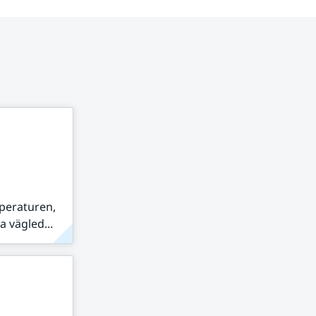
peraturen,
 vägled...