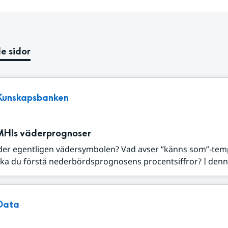
e sidor
Kunskapsbanken
MHIs väderprognoser
der egentligen vädersymbolen? Vad avser ”känns som”-tem
ka du förstå nederbördsprognosens procentsiffror? I denna
Data