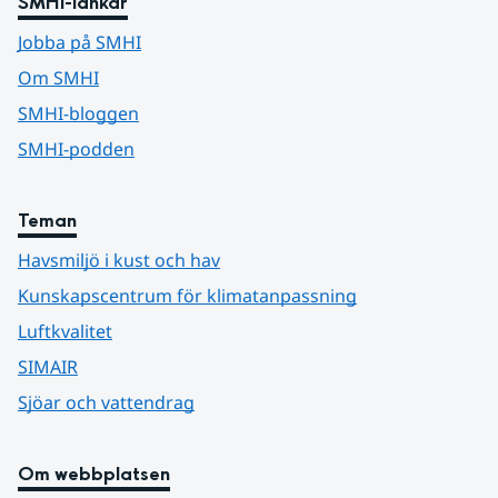
SMHI-länkar
Jobba på SMHI
Om SMHI
SMHI-bloggen
SMHI-podden
Teman
Havsmiljö i kust och hav
Kunskapscentrum för klimatanpassning
Luftkvalitet
SIMAIR
Sjöar och vattendrag
Om webbplatsen