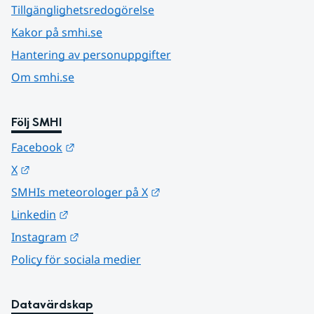
Tillgänglighetsredogörelse
Kakor på smhi.se
Hantering av personuppgifter
Om smhi.se
Följ SMHI
Länk till annan webbplats.
Facebook
Länk till annan webbplats.
X
Länk till annan webbplats.
SMHIs meteorologer på X
Länk till annan webbplats.
Linkedin
Länk till annan webbplats.
Instagram
Policy för sociala medier
Datavärdskap