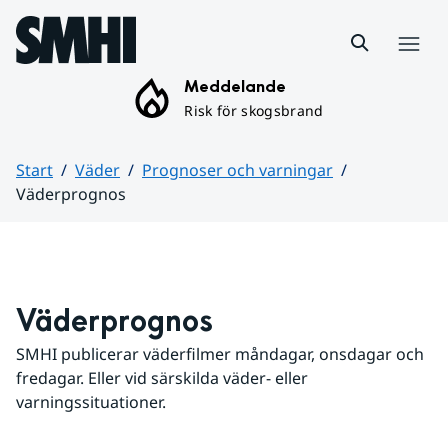
Hoppa till sidans innehåll
Meny
Meddelande
Risk för skogsbrand
Start
Väder
Prognoser och varningar
Väderprognos
Huvudinnehåll
Väderprognos
SMHI publicerar väderfilmer måndagar, onsdagar och 
fredagar. Eller vid särskilda väder- eller 
varningssituationer.