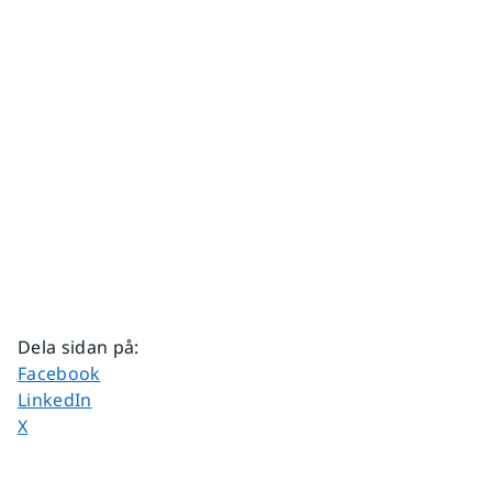
Dela sidan på
:
Dela sidan på
Facebook
Dela sidan på
LinkedIn
Dela sidan på
X