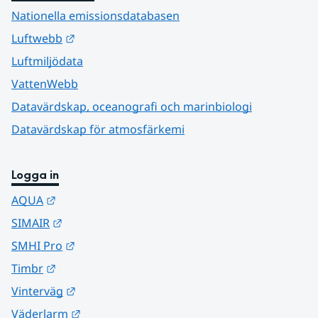
Nationella emissionsdatabasen
Länk till annan webbplats.
Luftwebb
Luftmiljödata
VattenWebb
Datavärdskap, oceanografi och marinbiologi
Datavärdskap för atmosfärkemi
Logga in
Länk till annan webbplats.
AQUA
Länk till annan webbplats.
SIMAIR
Länk till annan webbplats.
SMHI Pro
Länk till annan webbplats.
Timbr
Länk till annan webbplats.
Vinterväg
Länk till annan webbplats.
Väderlarm