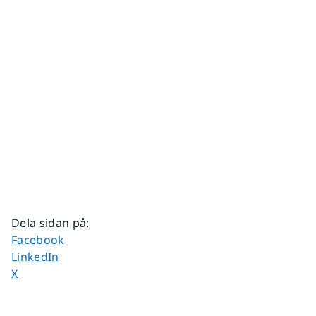
Dela sidan på
:
Dela sidan på
Facebook
Dela sidan på
LinkedIn
Dela sidan på
X