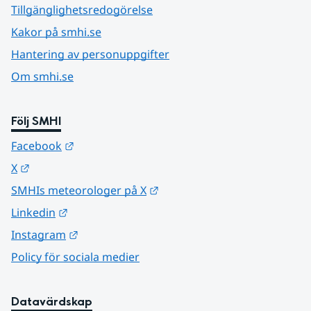
Tillgänglighetsredogörelse
Kakor på smhi.se
Hantering av personuppgifter
Om smhi.se
Följ SMHI
Länk till annan webbplats.
Facebook
Länk till annan webbplats.
X
Länk till annan webbplats.
SMHIs meteorologer på X
Länk till annan webbplats.
Linkedin
Länk till annan webbplats.
Instagram
Policy för sociala medier
Datavärdskap