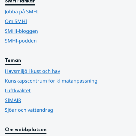
SMHI-länkar
Jobba på SMHI
Om SMHI
SMHI-bloggen
SMHI-podden
Teman
Havsmiljö i kust och hav
Kunskapscentrum för klimatanpassning
Luftkvalitet
SIMAIR
Sjöar och vattendrag
Om webbplatsen