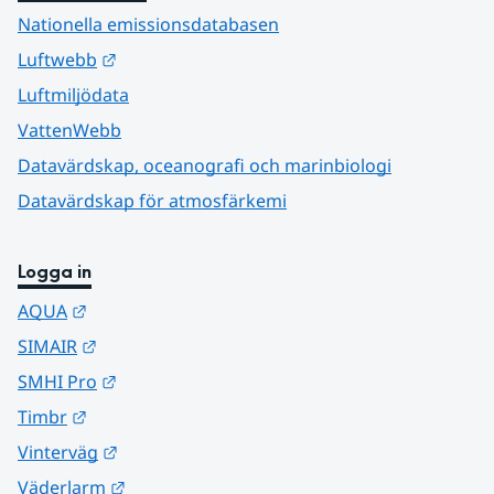
Nationella emissionsdatabasen
Länk till annan webbplats.
Luftwebb
Luftmiljödata
VattenWebb
Datavärdskap, oceanografi och marinbiologi
Datavärdskap för atmosfärkemi
Logga in
Länk till annan webbplats.
AQUA
Länk till annan webbplats.
SIMAIR
Länk till annan webbplats.
SMHI Pro
Länk till annan webbplats.
Timbr
Länk till annan webbplats.
Vinterväg
Länk till annan webbplats.
Väderlarm