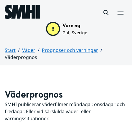
Hoppa till sidans innehåll
Meny
Varning
Gul, Sverige
Start
Väder
Prognoser och varningar
Väderprognos
Huvudinnehåll
Väderprognos
SMHI publicerar väderfilmer måndagar, onsdagar och 
fredagar. Eller vid särskilda väder- eller 
varningssituationer.