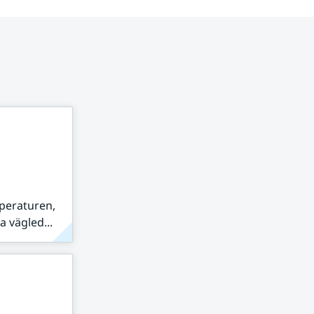
peraturen,
 vägled...