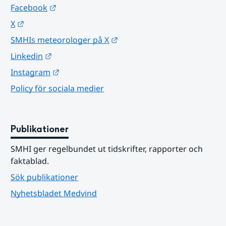
Länk till annan webbplats.
Facebook
Länk till annan webbplats.
X
Länk till annan webbplats.
SMHIs meteorologer på X
Länk till annan webbplats.
Linkedin
Länk till annan webbplats.
Instagram
Policy för sociala medier
Publikationer
SMHI ger regelbundet ut tidskrifter, rapporter och 
faktablad.
Sök publikationer
Nyhetsbladet Medvind