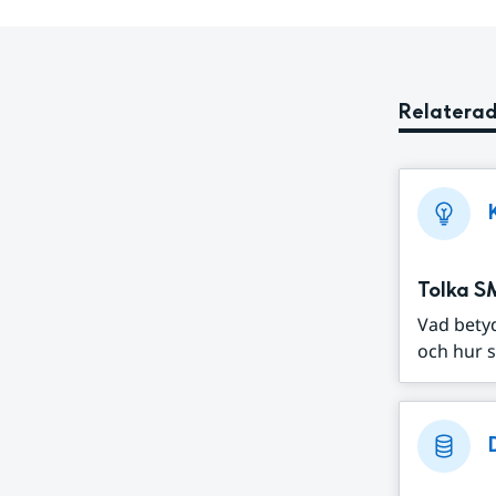
Relaterad
Tolka S
Vad bety
och hur s