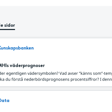
e sidor
Kunskapsbanken
MHIs väderprognoser
der egentligen vädersymbolen? Vad avser ”känns som”-tem
ka du förstå nederbördsprognosens procentsiffror? I denna
Data