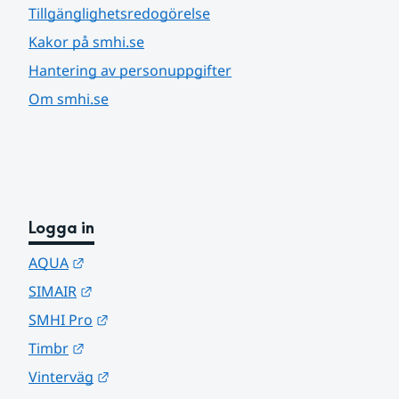
Tillgänglighetsredogörelse
Kakor på smhi.se
Hantering av personuppgifter
Om smhi.se
Logga in
Länk till annan webbplats.
AQUA
Länk till annan webbplats.
SIMAIR
Länk till annan webbplats.
SMHI Pro
Länk till annan webbplats.
Timbr
Länk till annan webbplats.
Vinterväg