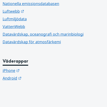
Nationella emissionsdatabasen
Länk till annan webbplats.
Luftwebb
Luftmiljödata
VattenWebb
Datavärdskap, oceanografi och marinbiologi
Datavärdskap för atmosfärkemi
Väderappar
Länk till annan webbplats.
iPhone
Länk till annan webbplats.
Android