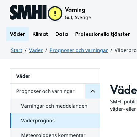
Hoppa till sidans innehåll
Varning
Gul, Sverige
Väder
Klimat
Data
Professionella tjänster
Start
Väder
Prognoser och varningar
Väderpr
varningar
och
Huvudinnehåll
Prognoser
för
Undersidor
Väder
Väde
Prognoser och varningar
SMHI public
Varningar och meddelanden
väder- eller
Väderprognos
Meteorologens kommentar