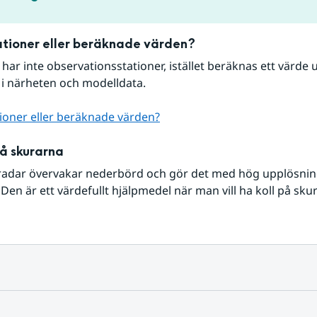
tioner eller beräknade värden?
r har inte observationsstationer, istället beräknas ett värde u
 i närheten och modelldata.
ioner eller beräknade värden?
på skurarna
radar övervakar nederbörd och gör det med hög upplösning 
Den är ett värdefullt hjälpmedel när man vill ha koll på sku