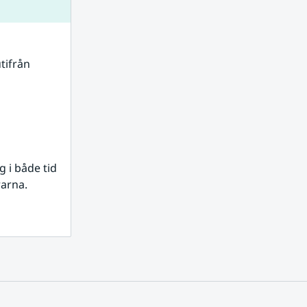
tifrån 
i både tid 
rarna.