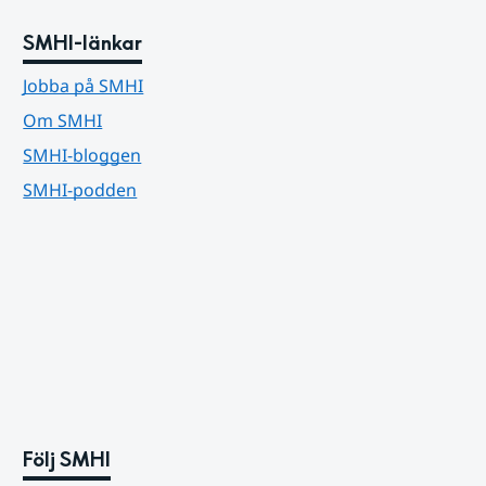
SMHI-länkar
Jobba på SMHI
Om SMHI
SMHI-bloggen
SMHI-podden
Följ SMHI