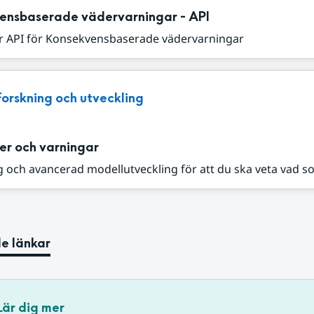
ensbaserade vädervarningar - API
r API för Konsekvensbaserade vädervarningar
Forskning och utveckling
er och varningar
 och avancerad modellutveckling för att du ska veta vad s
e länkar
Lär dig mer