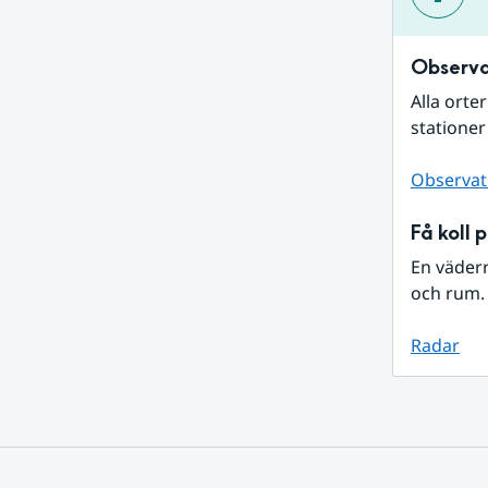
Observa
Alla orte
stationer
Observat
Få koll 
En väder
och rum. 
Radar