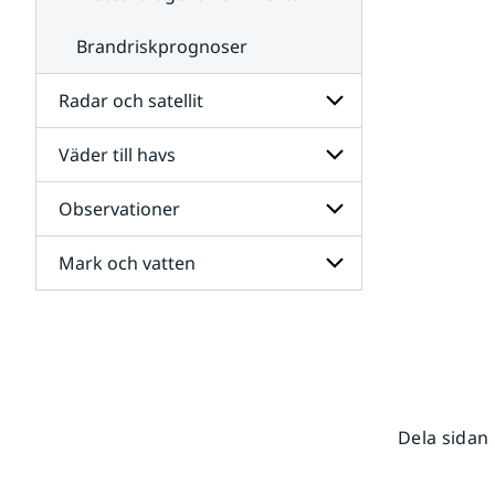
Brandriskprognoser
Radar och satellit
Väder till havs
Undersidor
för
Radar
Observationer
Undersidor
och
för
satellit
Väder
Mark och vatten
Undersidor
till
för
havs
Observationer
Undersidor
för
Mark
och
vatten
Dela sidan