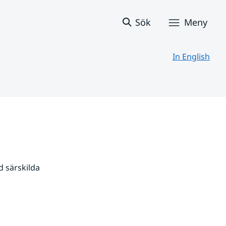
Sök
Meny
In English
 särskilda 