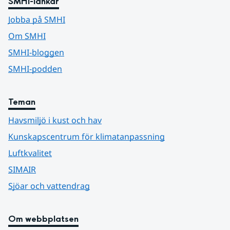
SMHI-länkar
Jobba på SMHI
Om SMHI
SMHI-bloggen
SMHI-podden
Teman
Havsmiljö i kust och hav
Kunskapscentrum för klimatanpassning
Luftkvalitet
SIMAIR
Sjöar och vattendrag
Om webbplatsen