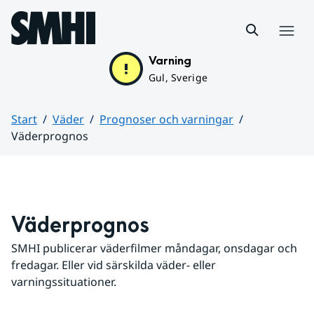
Hoppa till sidans innehåll
Meny
Varning
Gul, Sverige
Start
Väder
Prognoser och varningar
Väderprognos
Huvudinnehåll
Väderprognos
SMHI publicerar väderfilmer måndagar, onsdagar och 
fredagar. Eller vid särskilda väder- eller 
varningssituationer.