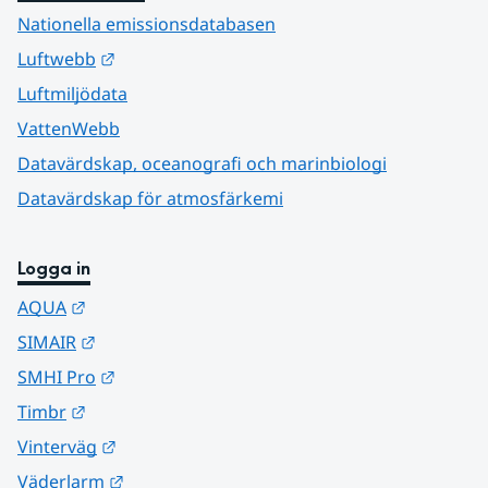
Nationella emissionsdatabasen
Länk till annan webbplats.
Luftwebb
Luftmiljödata
VattenWebb
Datavärdskap, oceanografi och marinbiologi
Datavärdskap för atmosfärkemi
Logga in
Länk till annan webbplats.
AQUA
Länk till annan webbplats.
SIMAIR
Länk till annan webbplats.
SMHI Pro
Länk till annan webbplats.
Timbr
Länk till annan webbplats.
Vinterväg
Länk till annan webbplats.
Väderlarm