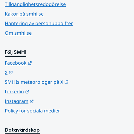
Tillgänglighetsredogörelse
Kakor på smhi.se
Hantering av personuppgifter
Om smhi.se
Följ SMHI
Länk till annan webbplats.
Facebook
Länk till annan webbplats.
X
Länk till annan webbplats.
SMHIs meteorologer på X
Länk till annan webbplats.
Linkedin
Länk till annan webbplats.
Instagram
Policy för sociala medier
Datavärdskap