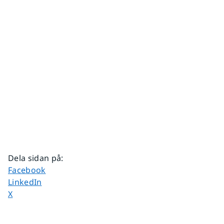
Dela sidan på
:
Dela sidan på
Facebook
Dela sidan på
LinkedIn
Dela sidan på
X