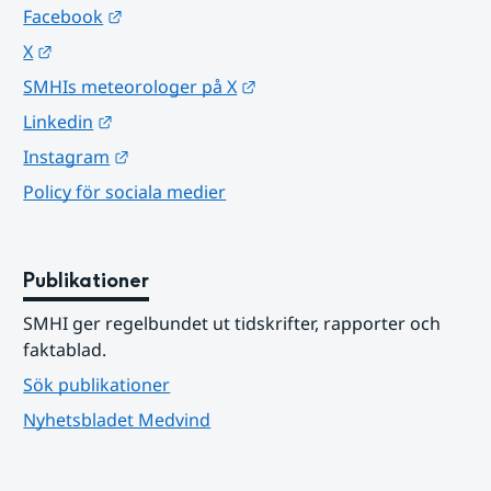
Länk till annan webbplats.
Facebook
Länk till annan webbplats.
X
Länk till annan webbplats.
SMHIs meteorologer på X
Länk till annan webbplats.
Linkedin
Länk till annan webbplats.
Instagram
Policy för sociala medier
Publikationer
SMHI ger regelbundet ut tidskrifter, rapporter och 
faktablad.
Sök publikationer
Nyhetsbladet Medvind