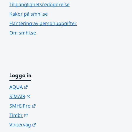
Tillgänglighetsredogörelse
Kakor på smhi.se
Hantering av personuppgifter
Om smhi.se
Logga in
Länk till annan webbplats.
AQUA
Länk till annan webbplats.
SIMAIR
Länk till annan webbplats.
SMHI Pro
Länk till annan webbplats.
Timbr
Länk till annan webbplats.
Vinterväg