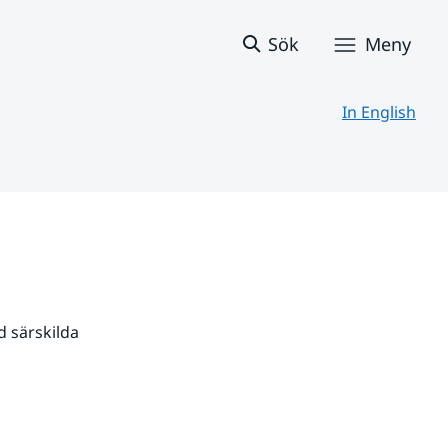
Sök
Meny
In English
 särskilda 