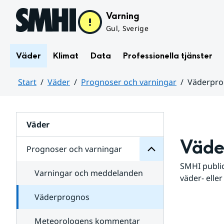
Hoppa till sidans innehåll
Varning
Gul, Sverige
Väder
Klimat
Data
Professionella tjänster
Start
Väder
Prognoser och varningar
Väderpr
varningar
och
Huvudinnehåll
Prognoser
för
Undersidor
Väder
Väde
Prognoser och varningar
SMHI public
Varningar och meddelanden
väder- eller
Väderprognos
Meteorologens kommentar