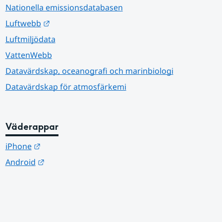
Nationella emissionsdatabasen
Länk till annan webbplats.
Luftwebb
Luftmiljödata
VattenWebb
Datavärdskap, oceanografi och marinbiologi
Datavärdskap för atmosfärkemi
Väderappar
Länk till annan webbplats.
iPhone
Länk till annan webbplats.
Android