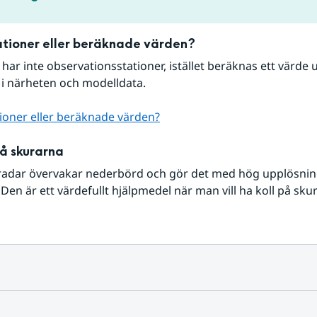
tioner eller beräknade värden?
r har inte observationsstationer, istället beräknas ett värde u
 i närheten och modelldata.
ioner eller beräknade värden?
på skurarna
radar övervakar nederbörd och gör det med hög upplösning 
Den är ett värdefullt hjälpmedel när man vill ha koll på sku