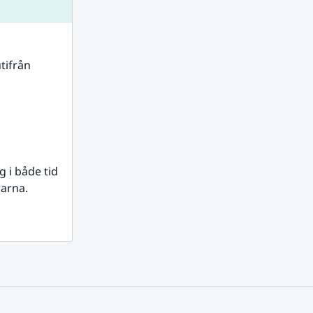
tifrån 
i både tid 
rarna.