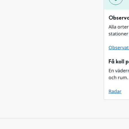
Observa
Alla orte
stationer
Observat
Få koll 
En väder
och rum. 
Radar