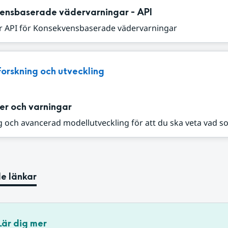
ensbaserade vädervarningar - API
r API för Konsekvensbaserade vädervarningar
Forskning och utveckling
er och varningar
 och avancerad modellutveckling för att du ska veta vad s
e länkar
Lär dig mer