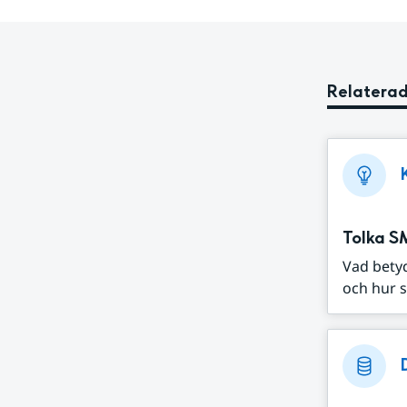
Relaterad
Tolka S
Vad bety
och hur s