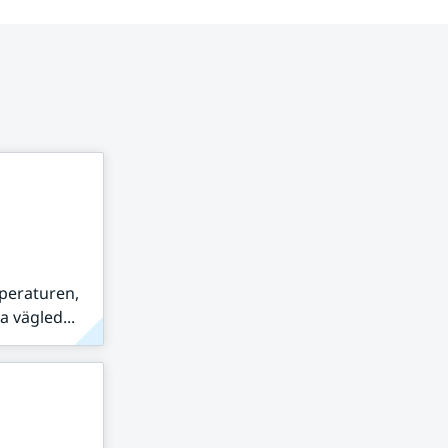
peraturen,
 vägled...