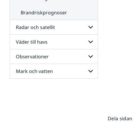
Brandriskprognoser
Radar och satellit
Väder till havs
Undersidor
för
Radar
Observationer
Undersidor
och
för
satellit
Väder
Mark och vatten
Undersidor
till
för
havs
Observationer
Undersidor
för
Mark
och
vatten
Dela sidan