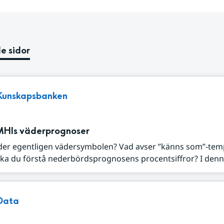
e sidor
Kunskapsbanken
MHIs väderprognoser
der egentligen vädersymbolen? Vad avser ”känns som”-tem
ka du förstå nederbördsprognosens procentsiffror? I denna
Data