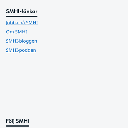
SMHI-länkar
Jobba på SMHI
Om SMHI
SMHI-bloggen
SMHI-podden
Följ SMHI