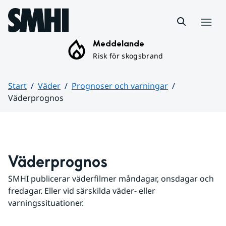
Hoppa till sidans innehåll
Meny
Meddelande
Risk för skogsbrand
Start
Väder
Prognoser och varningar
Väderprognos
Huvudinnehåll
Väderprognos
SMHI publicerar väderfilmer måndagar, onsdagar och 
fredagar. Eller vid särskilda väder- eller 
varningssituationer.