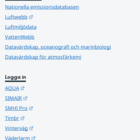
Nationella emissionsdatabasen
Länk till annan webbplats.
Luftwebb
Luftmiljödata
VattenWebb
Datavärdskap, oceanografi och marinbiologi
Datavärdskap för atmosfärkemi
Logga in
Länk till annan webbplats.
AQUA
Länk till annan webbplats.
SIMAIR
Länk till annan webbplats.
SMHI Pro
Länk till annan webbplats.
Timbr
Länk till annan webbplats.
Vinterväg
Länk till annan webbplats.
Väderlarm