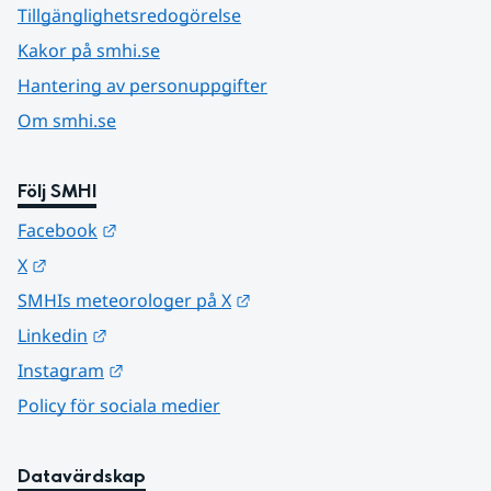
Tillgänglighetsredogörelse
Kakor på smhi.se
Hantering av personuppgifter
Om smhi.se
Följ SMHI
Länk till annan webbplats.
Facebook
Länk till annan webbplats.
X
Länk till annan webbplats.
SMHIs meteorologer på X
Länk till annan webbplats.
Linkedin
Länk till annan webbplats.
Instagram
Policy för sociala medier
Datavärdskap