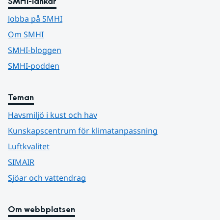
SMHI-länkar
Jobba på SMHI
Om SMHI
SMHI-bloggen
SMHI-podden
Teman
Havsmiljö i kust och hav
Kunskapscentrum för klimatanpassning
Luftkvalitet
SIMAIR
Sjöar och vattendrag
Om webbplatsen