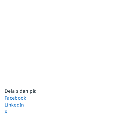
Dela sidan på
:
Dela sidan på
Facebook
Dela sidan på
LinkedIn
Dela sidan på
X