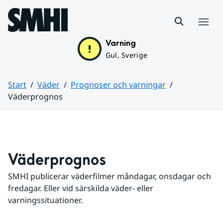
Hoppa till sidans innehåll
Meny
Varning
Gul, Sverige
Start
Väder
Prognoser och varningar
Väderprognos
Huvudinnehåll
Väderprognos
SMHI publicerar väderfilmer måndagar, onsdagar och 
fredagar. Eller vid särskilda väder- eller 
varningssituationer.