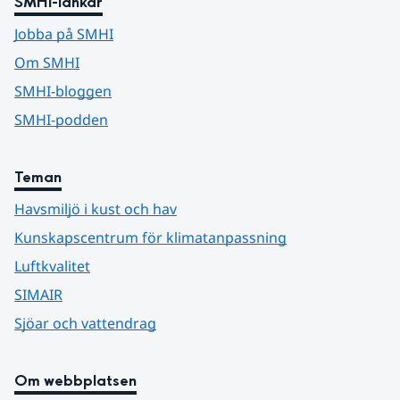
SMHI-länkar
Jobba på SMHI
Om SMHI
SMHI-bloggen
SMHI-podden
Teman
Havsmiljö i kust och hav
Kunskapscentrum för klimatanpassning
Luftkvalitet
SIMAIR
Sjöar och vattendrag
Om webbplatsen