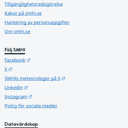
Tillgänglighetsredogörelse
Kakor på smhi.se
Hantering av personuppgifter
Om smhi.se
Följ SMHI
Länk till annan webbplats.
Facebook
Länk till annan webbplats.
X
Länk till annan webbplats.
SMHIs meteorologer på X
Länk till annan webbplats.
Linkedin
Länk till annan webbplats.
Instagram
Policy för sociala medier
Datavärdskap