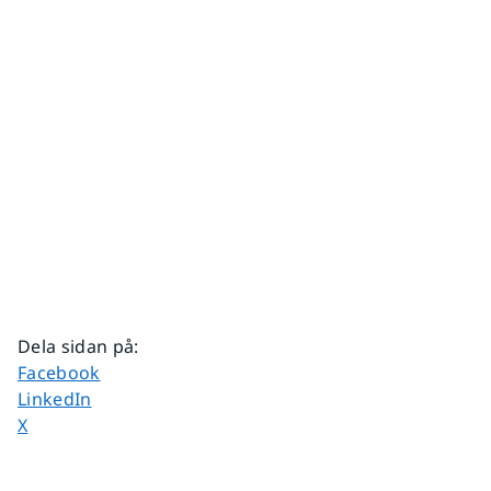
Dela sidan på
:
Dela sidan på
Facebook
Dela sidan på
LinkedIn
Dela sidan på
X