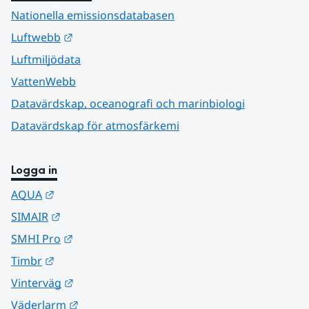
Nationella emissionsdatabasen
Länk till annan webbplats.
Luftwebb
Luftmiljödata
VattenWebb
Datavärdskap, oceanografi och marinbiologi
Datavärdskap för atmosfärkemi
Logga in
Länk till annan webbplats.
AQUA
Länk till annan webbplats.
SIMAIR
Länk till annan webbplats.
SMHI Pro
Länk till annan webbplats.
Timbr
Länk till annan webbplats.
Vinterväg
Länk till annan webbplats.
Väderlarm