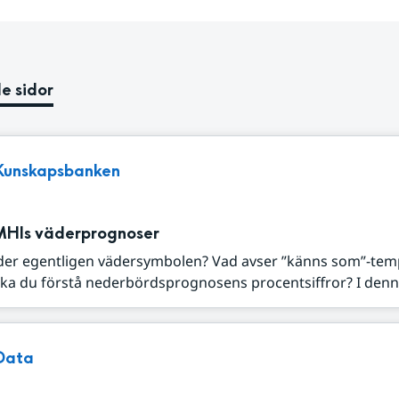
e sidor
Kunskapsbanken
MHIs väderprognoser
der egentligen vädersymbolen? Vad avser ”känns som”-tem
ka du förstå nederbördsprognosens procentsiffror? I denna
Data