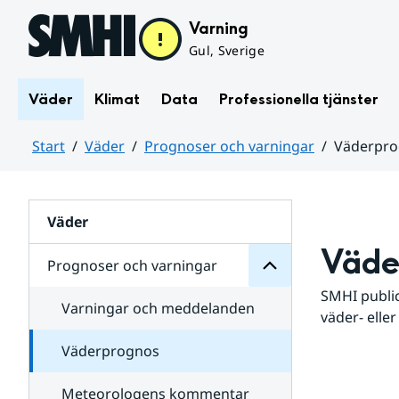
Hoppa till sidans innehåll
Varning
Gul, Sverige
Väder
Klimat
Data
Professionella tjänster
Start
Väder
Prognoser och varningar
Väderpr
varningar
och
Huvudinnehåll
Prognoser
för
Undersidor
Väder
Väde
Prognoser och varningar
SMHI public
Varningar och meddelanden
väder- eller
Väderprognos
Meteorologens kommentar