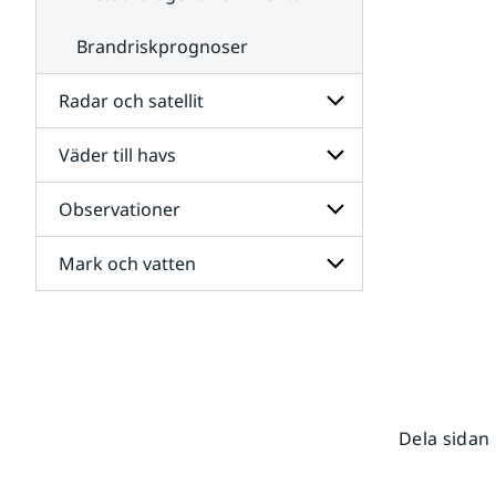
Brandriskprognoser
Radar och satellit
Väder till havs
Undersidor
för
Radar
Observationer
Undersidor
och
för
satellit
Väder
Mark och vatten
Undersidor
till
för
havs
Observationer
Undersidor
för
Mark
och
vatten
Dela sidan