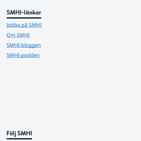
SMHI-länkar
Jobba på SMHI
Om SMHI
SMHI-bloggen
SMHI-podden
Följ SMHI