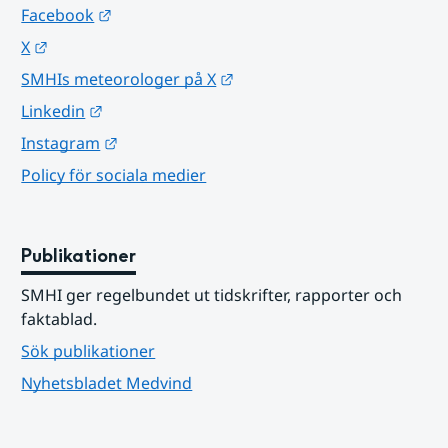
Länk till annan webbplats.
Facebook
Länk till annan webbplats.
X
Länk till annan webbplats.
SMHIs meteorologer på X
Länk till annan webbplats.
Linkedin
Länk till annan webbplats.
Instagram
Policy för sociala medier
Publikationer
SMHI ger regelbundet ut tidskrifter, rapporter och 
faktablad.
Sök publikationer
Nyhetsbladet Medvind