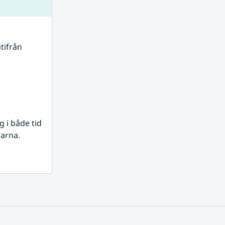
tifrån 
i både tid 
rarna.