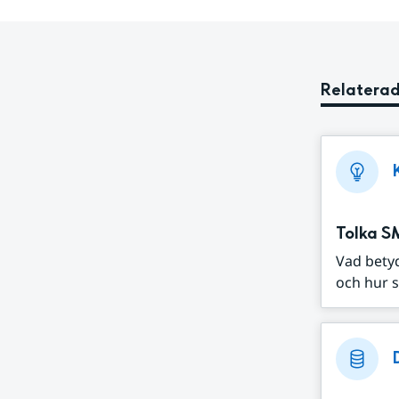
Relaterad
Tolka S
Vad bety
och hur s