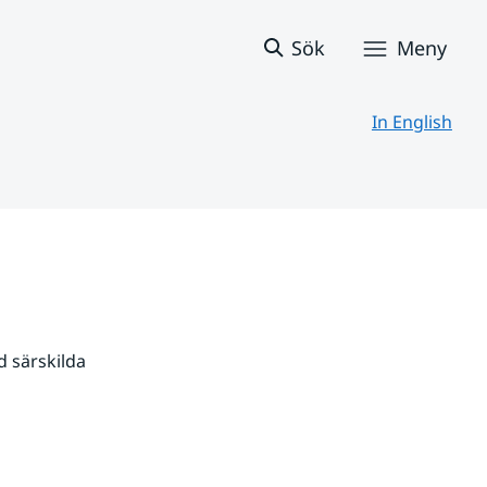
Sök
Meny
In English
 särskilda 