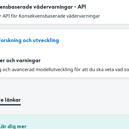
ensbaserade vädervarningar - API
r API för Konsekvensbaserade vädervarningar
Forskning och utveckling
er och varningar
 och avancerad modellutveckling för att du ska veta vad s
e länkar
Lär dig mer