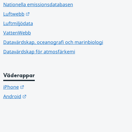
Nationella emissionsdatabasen
Länk till annan webbplats.
Luftwebb
Luftmiljödata
VattenWebb
Datavärdskap, oceanografi och marinbiologi
Datavärdskap för atmosfärkemi
Väderappar
Länk till annan webbplats.
iPhone
Länk till annan webbplats.
Android