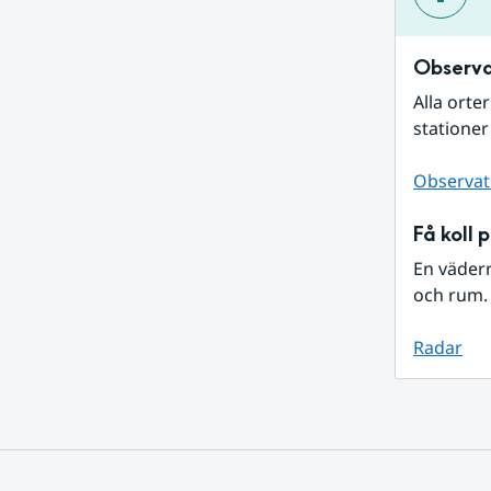
Observa
Alla orte
stationer
Observat
Få koll 
En väder
och rum. 
Radar