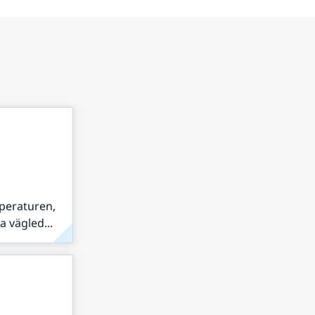
peraturen,
 vägled...