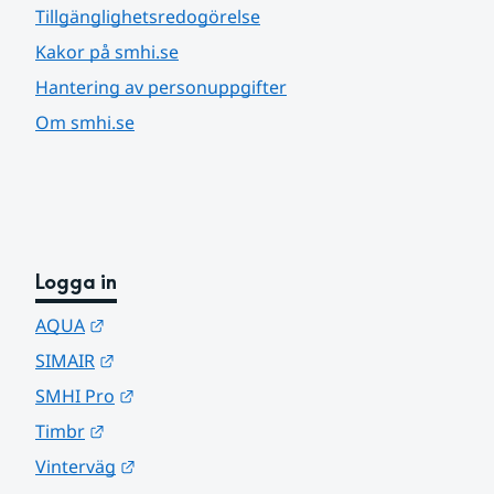
Tillgänglighetsredogörelse
Kakor på smhi.se
Hantering av personuppgifter
Om smhi.se
Logga in
Länk till annan webbplats.
AQUA
Länk till annan webbplats.
SIMAIR
Länk till annan webbplats.
SMHI Pro
Länk till annan webbplats.
Timbr
Länk till annan webbplats.
Vinterväg