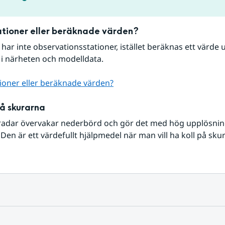
tioner eller beräknade värden?
r har inte observationsstationer, istället beräknas ett värde u
 i närheten och modelldata.
ioner eller beräknade värden?
på skurarna
radar övervakar nederbörd och gör det med hög upplösning 
Den är ett värdefullt hjälpmedel när man vill ha koll på sku