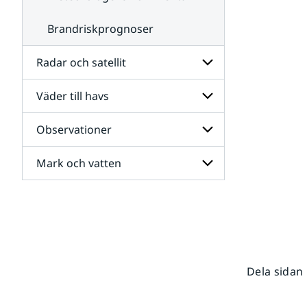
Brandriskprognoser
Radar och satellit
Väder till havs
Undersidor
för
Radar
Observationer
Undersidor
och
för
satellit
Väder
Mark och vatten
Undersidor
till
för
havs
Observationer
Undersidor
för
Mark
och
vatten
Dela sidan