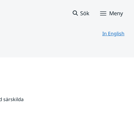
Sök
Meny
In English
 särskilda 