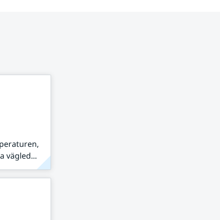
peraturen,
 vägled...