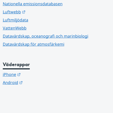
Nationella emissionsdatabasen
Länk till annan webbplats.
Luftwebb
Luftmiljödata
VattenWebb
Datavärdskap, oceanografi och marinbiologi
Datavärdskap för atmosfärkemi
Väderappar
Länk till annan webbplats.
iPhone
Länk till annan webbplats.
Android