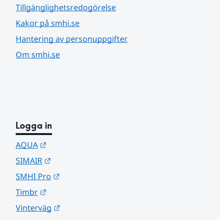
Tillgänglighetsredogörelse
Kakor på smhi.se
Hantering av personuppgifter
Om smhi.se
Logga in
Länk till annan webbplats.
AQUA
Länk till annan webbplats.
SIMAIR
Länk till annan webbplats.
SMHI Pro
Länk till annan webbplats.
Timbr
Länk till annan webbplats.
Vinterväg