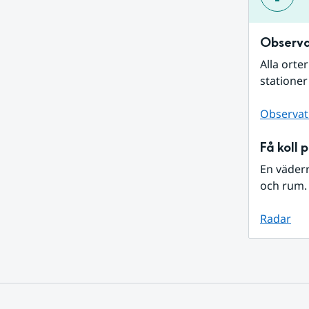
Observa
Alla orte
stationer
Observat
Få koll 
En väder
och rum. 
Radar