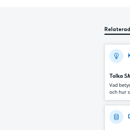
Relaterad
Tolka S
Vad bety
och hur s