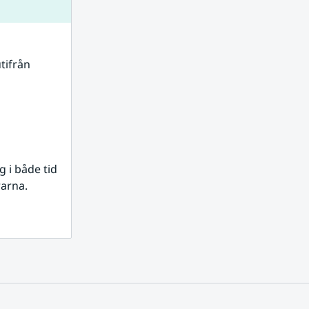
tifrån 
i både tid 
rarna.