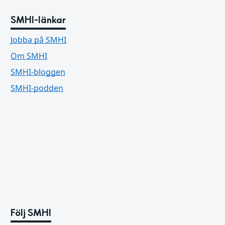
SMHI-länkar
Jobba på SMHI
Om SMHI
SMHI-bloggen
SMHI-podden
Följ SMHI