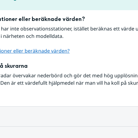
tioner eller beräknade värden?
r har inte observationsstationer, istället beräknas ett värde u
 i närheten och modelldata.
ioner eller beräknade värden?
på skurarna
radar övervakar nederbörd och gör det med hög upplösning 
Den är ett värdefullt hjälpmedel när man vill ha koll på sku