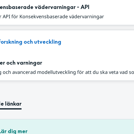
ensbaserade vädervarningar - API
r API för Konsekvensbaserade vädervarningar
Forskning och utveckling
er och varningar
 och avancerad modellutveckling för att du ska veta vad s
e länkar
Lär dig mer