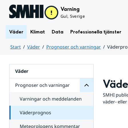
Hoppa till sidans innehåll
Varning
Gul, Sverige
Väder
Klimat
Data
Professionella tjänster
Start
Väder
Prognoser och varningar
Väderpr
varningar
och
Huvudinnehåll
Prognoser
för
Undersidor
Väder
Väde
Prognoser och varningar
SMHI public
Varningar och meddelanden
väder- eller
Väderprognos
Meteorologens kommentar