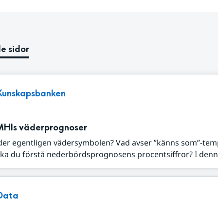
e sidor
Kunskapsbanken
MHIs väderprognoser
der egentligen vädersymbolen? Vad avser ”känns som”-tem
ka du förstå nederbördsprognosens procentsiffror? I denna
Data