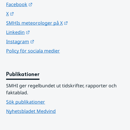
Länk till annan webbplats.
Facebook
Länk till annan webbplats.
X
Länk till annan webbplats.
SMHIs meteorologer på X
Länk till annan webbplats.
Linkedin
Länk till annan webbplats.
Instagram
Policy för sociala medier
Publikationer
SMHI ger regelbundet ut tidskrifter, rapporter och 
faktablad.
Sök publikationer
Nyhetsbladet Medvind