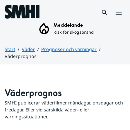
Hoppa till sidans innehåll
Meny
Meddelande
Risk för skogsbrand
Start
Väder
Prognoser och varningar
Väderprognos
Huvudinnehåll
Väderprognos
SMHI publicerar väderfilmer måndagar, onsdagar och 
fredagar. Eller vid särskilda väder- eller 
varningssituationer.