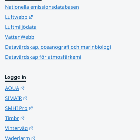
Nationella emissionsdatabasen
Länk till annan webbplats.
Luftwebb
Luftmiljödata
VattenWebb
Datavärdskap, oceanografi och marinbiologi
Datavärdskap för atmosfärkemi
Logga in
Länk till annan webbplats.
AQUA
Länk till annan webbplats.
SIMAIR
Länk till annan webbplats.
SMHI Pro
Länk till annan webbplats.
Timbr
Länk till annan webbplats.
Vinterväg
Länk till annan webbplats.
Väderlarm