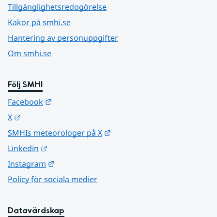
Tillgänglighetsredogörelse
Kakor på smhi.se
Hantering av personuppgifter
Om smhi.se
Följ SMHI
Länk till annan webbplats.
Facebook
Länk till annan webbplats.
X
Länk till annan webbplats.
SMHIs meteorologer på X
Länk till annan webbplats.
Linkedin
Länk till annan webbplats.
Instagram
Policy för sociala medier
Datavärdskap