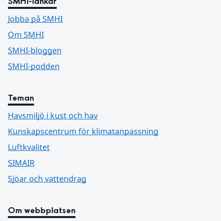
SMHI-länkar
Jobba på SMHI
Om SMHI
SMHI-bloggen
SMHI-podden
Teman
Havsmiljö i kust och hav
Kunskapscentrum för klimatanpassning
Luftkvalitet
SIMAIR
Sjöar och vattendrag
Om webbplatsen