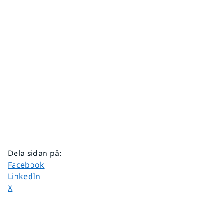
Dela sidan på
:
Dela sidan på
Facebook
Dela sidan på
LinkedIn
Dela sidan på
X