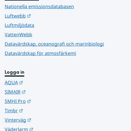
Nationella emissionsdatabasen
Länk till annan webbplats.
Luftwebb
Luftmiljödata
VattenWebb
Datavärdskap, oceanografi och marinbiologi
Datavärdskap för atmosfärkemi
Logga in
Länk till annan webbplats.
AQUA
Länk till annan webbplats.
SIMAIR
Länk till annan webbplats.
SMHI Pro
Länk till annan webbplats.
Timbr
Länk till annan webbplats.
Vinterväg
Länk till annan webbplats.
Väderlarm