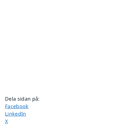
Dela sidan på
:
Dela sidan på
Facebook
Dela sidan på
LinkedIn
Dela sidan på
X