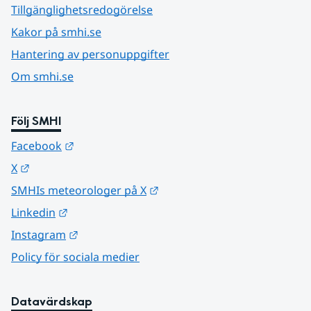
Tillgänglighetsredogörelse
Kakor på smhi.se
Hantering av personuppgifter
Om smhi.se
Följ SMHI
Länk till annan webbplats.
Facebook
Länk till annan webbplats.
X
Länk till annan webbplats.
SMHIs meteorologer på X
Länk till annan webbplats.
Linkedin
Länk till annan webbplats.
Instagram
Policy för sociala medier
Datavärdskap