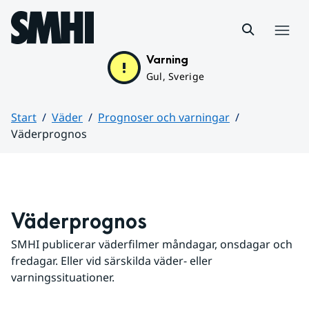
Hoppa till sidans innehåll
Meny
Varning
Gul, Sverige
Start
Väder
Prognoser och varningar
Väderprognos
Huvudinnehåll
Väderprognos
SMHI publicerar väderfilmer måndagar, onsdagar och 
fredagar. Eller vid särskilda väder- eller 
varningssituationer.