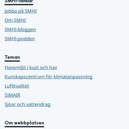
SMHI-länkar
Jobba på SMHI
Om SMHI
SMHI-bloggen
SMHI-podden
Teman
Havsmiljö i kust och hav
Kunskapscentrum för klimatanpassning
Luftkvalitet
SIMAIR
Sjöar och vattendrag
Om webbplatsen