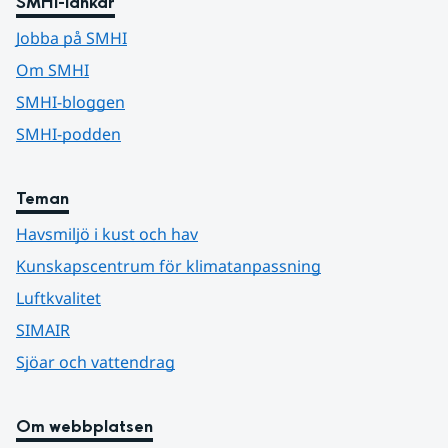
SMHI-länkar
Jobba på SMHI
Om SMHI
SMHI-bloggen
SMHI-podden
Teman
Havsmiljö i kust och hav
Kunskapscentrum för klimatanpassning
Luftkvalitet
SIMAIR
Sjöar och vattendrag
Om webbplatsen