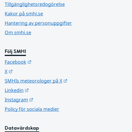
Tillgänglighetsredogörelse
Kakor på smhi.se
Hantering av personuppgifter
Om smhi.se
Följ SMHI
Länk till annan webbplats.
Facebook
Länk till annan webbplats.
X
Länk till annan webbplats.
SMHIs meteorologer på X
Länk till annan webbplats.
Linkedin
Länk till annan webbplats.
Instagram
Policy för sociala medier
Datavärdskap