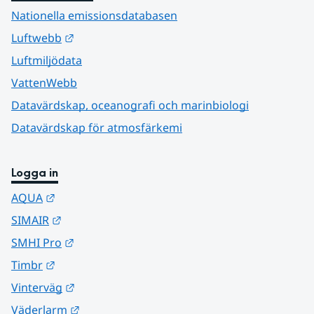
Nationella emissionsdatabasen
Länk till annan webbplats.
Luftwebb
Luftmiljödata
VattenWebb
Datavärdskap, oceanografi och marinbiologi
Datavärdskap för atmosfärkemi
Logga in
Länk till annan webbplats.
AQUA
Länk till annan webbplats.
SIMAIR
Länk till annan webbplats.
SMHI Pro
Länk till annan webbplats.
Timbr
Länk till annan webbplats.
Vinterväg
Länk till annan webbplats.
Väderlarm