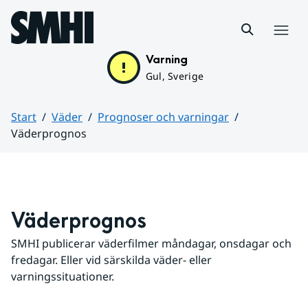
Hoppa till sidans innehåll
Meny
Varning
Gul, Sverige
Start
Väder
Prognoser och varningar
Väderprognos
Huvudinnehåll
Väderprognos
SMHI publicerar väderfilmer måndagar, onsdagar och 
fredagar. Eller vid särskilda väder- eller 
varningssituationer.