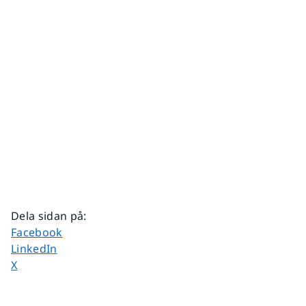
Dela sidan på
:
Dela sidan på
Facebook
Dela sidan på
LinkedIn
Dela sidan på
X