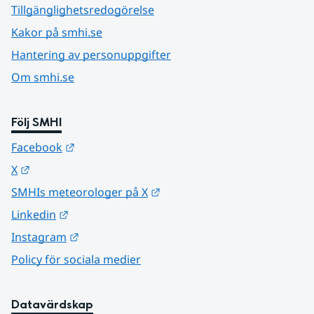
Tillgänglighetsredogörelse
Kakor på smhi.se
Hantering av personuppgifter
Om smhi.se
Följ SMHI
Länk till annan webbplats.
Facebook
Länk till annan webbplats.
X
Länk till annan webbplats.
SMHIs meteorologer på X
Länk till annan webbplats.
Linkedin
Länk till annan webbplats.
Instagram
Policy för sociala medier
Datavärdskap