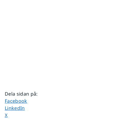
Dela sidan på
:
Dela sidan på
Facebook
Dela sidan på
LinkedIn
Dela sidan på
X