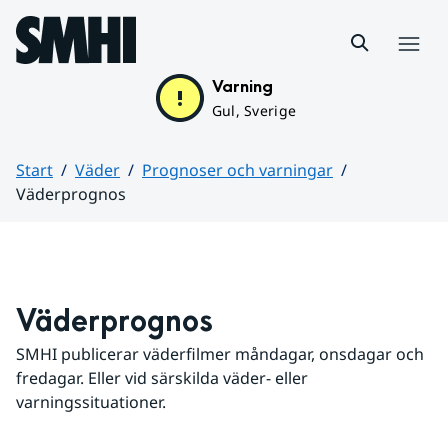
Hoppa till sidans innehåll
Meny
Varning
Gul, Sverige
Start
Väder
Prognoser och varningar
Väderprognos
Huvudinnehåll
Väderprognos
SMHI publicerar väderfilmer måndagar, onsdagar och 
fredagar. Eller vid särskilda väder- eller 
varningssituationer.