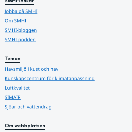
SMHI-länkar
Jobba på SMHI
Om SMHI
SMHI-bloggen
SMHI-podden
Teman
Havsmiljö i kust och hav
Kunskapscentrum för klimatanpassning
Luftkvalitet
SIMAIR
Sjöar och vattendrag
Om webbplatsen