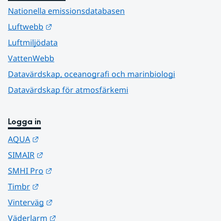
Nationella emissionsdatabasen
Länk till annan webbplats.
Luftwebb
Luftmiljödata
VattenWebb
Datavärdskap, oceanografi och marinbiologi
Datavärdskap för atmosfärkemi
Logga in
Länk till annan webbplats.
AQUA
Länk till annan webbplats.
SIMAIR
Länk till annan webbplats.
SMHI Pro
Länk till annan webbplats.
Timbr
Länk till annan webbplats.
Vinterväg
Länk till annan webbplats.
Väderlarm