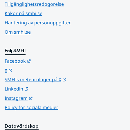
Tillgänglighetsredogörelse
Kakor på smhi.se
Hantering av personuppgifter
Om smhi.se
Följ SMHI
Länk till annan webbplats.
Facebook
Länk till annan webbplats.
X
Länk till annan webbplats.
SMHIs meteorologer på X
Länk till annan webbplats.
Linkedin
Länk till annan webbplats.
Instagram
Policy för sociala medier
Datavärdskap