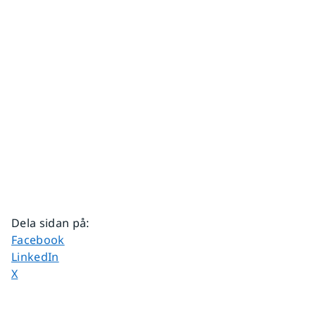
Dela sidan på
:
Dela sidan på
Facebook
Dela sidan på
LinkedIn
Dela sidan på
X