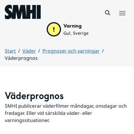
Hoppa till sidans innehåll
Meny
Varning
Gul, Sverige
Start
Väder
Prognoser och varningar
Väderprognos
Huvudinnehåll
Väderprognos
SMHI publicerar väderfilmer måndagar, onsdagar och 
fredagar. Eller vid särskilda väder- eller 
varningssituationer.