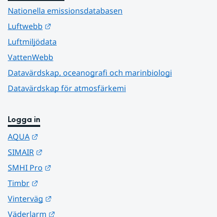
Nationella emissionsdatabasen
Länk till annan webbplats.
Luftwebb
Luftmiljödata
VattenWebb
Datavärdskap, oceanografi och marinbiologi
Datavärdskap för atmosfärkemi
Logga in
Länk till annan webbplats.
AQUA
Länk till annan webbplats.
SIMAIR
Länk till annan webbplats.
SMHI Pro
Länk till annan webbplats.
Timbr
Länk till annan webbplats.
Vinterväg
Länk till annan webbplats.
Väderlarm