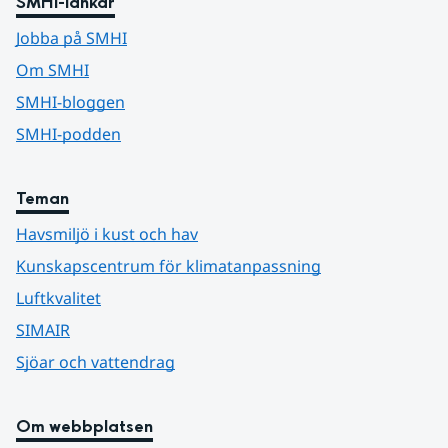
SMHI-länkar
Jobba på SMHI
Om SMHI
SMHI-bloggen
SMHI-podden
Teman
Havsmiljö i kust och hav
Kunskapscentrum för klimatanpassning
Luftkvalitet
SIMAIR
Sjöar och vattendrag
Om webbplatsen