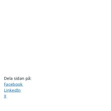
Dela sidan på
:
Dela sidan på
Facebook
Dela sidan på
LinkedIn
Dela sidan på
X