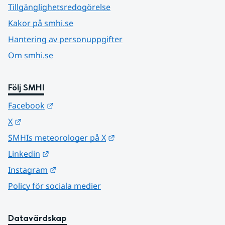
Tillgänglighetsredogörelse
Kakor på smhi.se
Hantering av personuppgifter
Om smhi.se
Följ SMHI
Länk till annan webbplats.
Facebook
Länk till annan webbplats.
X
Länk till annan webbplats.
SMHIs meteorologer på X
Länk till annan webbplats.
Linkedin
Länk till annan webbplats.
Instagram
Policy för sociala medier
Datavärdskap