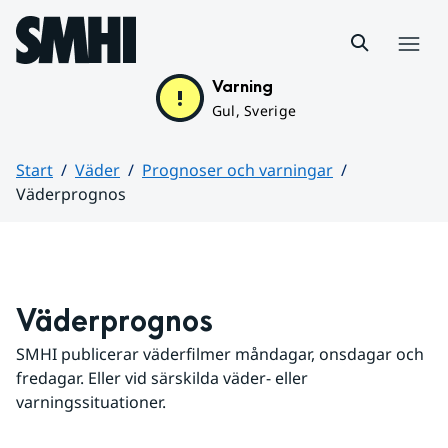
Hoppa till sidans innehåll
Meny
Varning
Gul, Sverige
Start
Väder
Prognoser och varningar
Väderprognos
Huvudinnehåll
Väderprognos
SMHI publicerar väderfilmer måndagar, onsdagar och 
fredagar. Eller vid särskilda väder- eller 
varningssituationer.