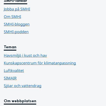
SMHI-länkar
Jobba på SMHI
Om SMHI
SMHI-bloggen
SMHI-podden
Teman
Havsmiljö i kust och hav
Kunskapscentrum för klimatanpassning
Luftkvalitet
SIMAIR
Sjöar och vattendrag
Om webbplatsen