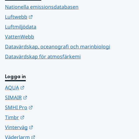
Nationella emissionsdatabasen
Länk till annan webbplats.
Luftwebb
Luftmiljödata
VattenWebb
Datavärdskap, oceanografi och marinbiologi
Datavärdskap för atmosfärkemi
Logga in
Länk till annan webbplats.
AQUA
Länk till annan webbplats.
SIMAIR
Länk till annan webbplats.
SMHI Pro
Länk till annan webbplats.
Timbr
Länk till annan webbplats.
Vinterväg
Länk till annan webbplats.
Väderlarm